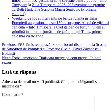
limbajul mimico-gestual și zone speciale pentru public – Info
Timișoara
la
Ziua Timișoarei 2026: 203 evenimente gratuite
cu Beth Hart, The Script și Marija Šerifović (Program
complet)
Weekend de foc și intervenții pe bandă rulantă în Timiș:
Pompierii au gestionat peste 150 de urgențe. Alertă de vijelii și
caniculă – Info Timișoara
la
Cod galben de furtuni, vijelii și
grindină în aproape jumătate de țară: județul Timiș, printre
cele mai vizate zone
Navigare
Previous:
ISU Timiș recrutează: 300 de locuri disponibile la Școala
de Subofițeri de Pompieri și Protecție Civilă „Pavel Zăgănescu”
în
Boldești
articole
Next:
Fotbal american: Timișoara merge pe cont propriu în noul
sezon
Lasă un răspuns
Adresa ta de email nu va fi publicată.
Câmpurile obligatorii sunt
marcate cu
*
Comentariu
*