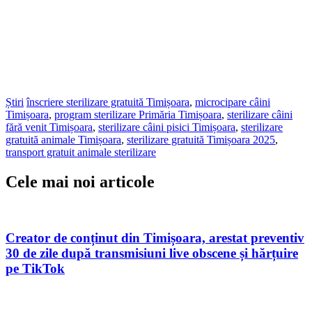
Știri
înscriere sterilizare gratuită Timișoara
,
microcipare câini
Timișoara
,
program sterilizare Primăria Timișoara
,
sterilizare câini
fără venit Timișoara
,
sterilizare câini pisici Timișoara
,
sterilizare
gratuită animale Timișoara
,
sterilizare gratuită Timișoara 2025
,
transport gratuit animale sterilizare
Cele mai noi articole
Creator de conținut din Timișoara, arestat preventiv
30 de zile după transmisiuni live obscene și hărțuire
pe TikTok