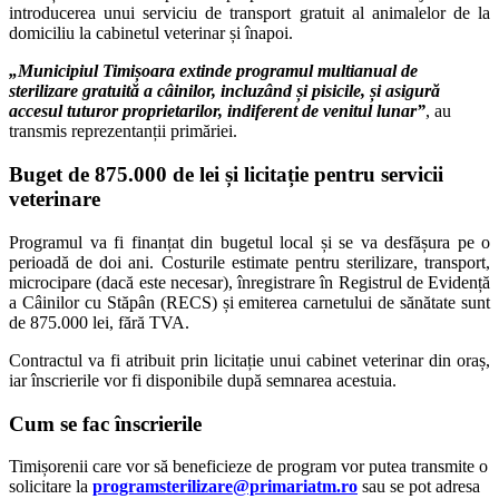
introducerea unui serviciu de transport gratuit al animalelor de la
domiciliu la cabinetul veterinar și înapoi.
„Municipiul Timișoara extinde programul multianual de
sterilizare gratuită a câinilor, incluzând și pisicile, și asigură
accesul tuturor proprietarilor, indiferent de venitul lunar”
, au
transmis reprezentanții primăriei.
Buget de 875.000 de lei și licitație pentru servicii
veterinare
Programul va fi finanțat din bugetul local și se va desfășura pe o
perioadă de doi ani. Costurile estimate pentru sterilizare, transport,
microcipare (dacă este necesar), înregistrare în Registrul de Evidență
a Câinilor cu Stăpân (RECS) și emiterea carnetului de sănătate sunt
de 875.000 lei, fără TVA.
Contractul va fi atribuit prin licitație unui cabinet veterinar din oraș,
iar înscrierile vor fi disponibile după semnarea acestuia.
Cum se fac înscrierile
Timișorenii care vor să beneficieze de program vor putea transmite o
solicitare la
programsterilizare@primariatm.ro
sau se pot adresa