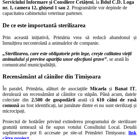
Serviciului Informare și Consiliere Cetățeni
, la
Bdul C.D. Loga
nr. 1, camera 12, ghișeul 1 sau 2
. Programările vor depinde de
capacitatea cabinetului veterinar partener.
De ce este importantă sterilizarea
Prin această inițiativă, Primăria vrea să reducă abandonul și
înmulțirea necontrolată a animalelor de companie.
„Sterilizarea, care este obligatorie prin lege, crește calitatea vieții
animalului și previne apariția unor afecțiuni grave”
, se arată în
comunicatul municipalității.
Recensământ al câinilor din Timișoara
În paralel, Primăria, alături de asociațiile
Micaela
și
Banat IT
,
derulează un recensământ al câinilor cu stăpân. Până acum, datele
colectate din
2.500 de gospodării
arată că
610 câini de rasă
comună
au fost identificați, iar jumătate dintre ei nu sunt sterilizați și
microcipați.
Proiectul de hotărâre privind extinderea programului de sterilizare
gratuită urmează să fie supus votului Consiliului Local. Detalii
suplimentare pot fi accesate pe site-ul Primăriei Timișoara:
link
către proiect
.