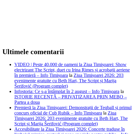
Ultimele comentarii
VIDEO | Peste 40.000 de oameni la Ziua Timișoarei: Show
electrizant The Script, duet cu Irina Rimes și acrobații aeriene
în premieră – Info Timișoara
la
Ziua Timișoarei 2026: 203
evenimente gratuite cu Beth Hart, The Script și Marija
Šerifović (Program complet)
Infostoria: Ce s-a întâmplat în 2 august – Info Timișoara
la
ISTORIE RECENTĂ – PRIVATIZAREA PRIN MEBO –
Partea a doua
Premieră la Ziua Timișoarei: Demonstrații de Teqball și primul
concurs oficial de Cub Rubik – Info Timișoara
la
Ziua
Timișoarei 2026: 203 evenimente gratuite cu Beth Hart, The
Script și Marija Šerifović (Program complet)
Accesibilitate la Ziua Timișoarei 2026: Concerte traduse în