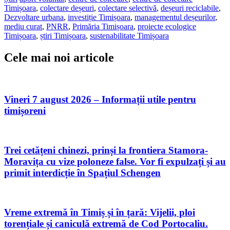
Timișoara
,
colectare deșeuri
,
colectare selectivă
,
deșeuri reciclabile
,
Dezvoltare urbana
,
investiție Timișoara
,
managementul deșeurilor
,
mediu curat
,
PNRR
,
Primăria Timișoara
,
proiecte ecologice
Timișoara
,
știri Timișoara
,
sustenabilitate Timișoara
Cele mai noi articole
Vineri 7 august 2026 – Informații utile pentru
timișoreni
Trei cetățeni chinezi, prinși la frontiera Stamora-
Moravița cu vize poloneze false. Vor fi expulzați și au
primit interdicție în Spațiul Schengen
Vreme extremă în Timiș și în țară: Vijelii, ploi
torențiale și caniculă extremă de Cod Portocaliu.