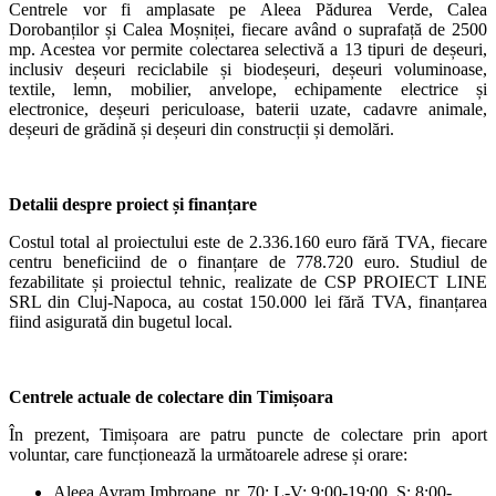
Centrele vor fi amplasate pe Aleea Pădurea Verde, Calea
Dorobanților și Calea Moșniței, fiecare având o suprafață de 2500
mp. Acestea vor permite colectarea selectivă a 13 tipuri de deșeuri,
inclusiv deșeuri reciclabile și biodeșeuri, deșeuri voluminoase,
textile, lemn, mobilier, anvelope, echipamente electrice și
electronice, deșeuri periculoase, baterii uzate, cadavre animale,
deșeuri de grădină și deșeuri din construcții și demolări.
Detalii despre proiect și finanțare
Costul total al proiectului este de 2.336.160 euro fără TVA, fiecare
centru beneficiind de o finanțare de 778.720 euro. Studiul de
fezabilitate și proiectul tehnic, realizate de CSP PROIECT LINE
SRL din Cluj-Napoca, au costat 150.000 lei fără TVA, finanțarea
fiind asigurată din bugetul local.
Centrele actuale de colectare din Timișoara
În prezent, Timișoara are patru puncte de colectare prin aport
voluntar, care funcționează la următoarele adrese și orare:
Aleea Avram Imbroane, nr. 70: L-V: 9:00-19:00, S: 8:00-