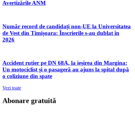
Avertizările ANM
Număr record de candidați non-UE la Universitatea
de Vest din Timișoara: Înscrierile s-au dublat în
2026
Accident rutier pe DN 68A, la ieșirea din Margina:
Un motociclist și o pasageră au ajuns la spital după
o coliziune din spate
Vezi toate
Abonare gratuită