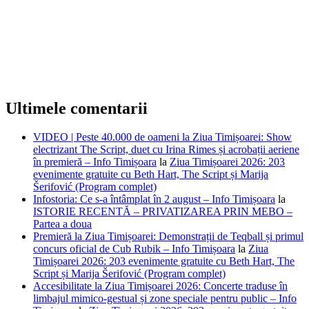
Ultimele comentarii
VIDEO | Peste 40.000 de oameni la Ziua Timișoarei: Show
electrizant The Script, duet cu Irina Rimes și acrobații aeriene
în premieră – Info Timișoara
la
Ziua Timișoarei 2026: 203
evenimente gratuite cu Beth Hart, The Script și Marija
Šerifović (Program complet)
Infostoria: Ce s-a întâmplat în 2 august – Info Timișoara
la
ISTORIE RECENTĂ – PRIVATIZAREA PRIN MEBO –
Partea a doua
Premieră la Ziua Timișoarei: Demonstrații de Teqball și primul
concurs oficial de Cub Rubik – Info Timișoara
la
Ziua
Timișoarei 2026: 203 evenimente gratuite cu Beth Hart, The
Script și Marija Šerifović (Program complet)
Accesibilitate la Ziua Timișoarei 2026: Concerte traduse în
limbajul mimico-gestual și zone speciale pentru public – Info