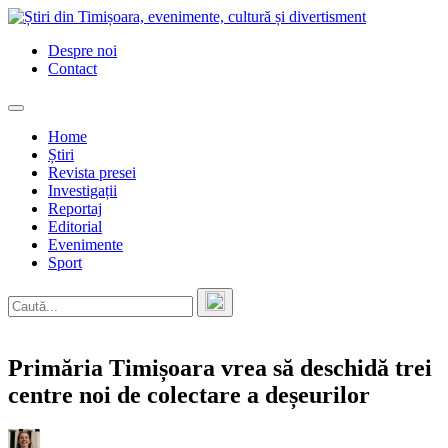
Skip
to
Despre noi
content
Contact
Home
Știri
Revista presei
Investigații
Reportaj
Editorial
Evenimente
Sport
Primăria Timișoara vrea să deschidă trei
centre noi de colectare a deșeurilor