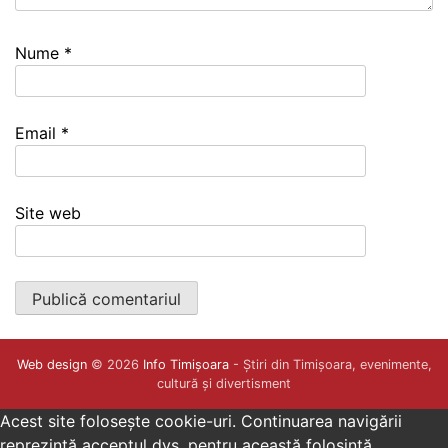
Nume
*
Email
*
Site web
Web design
© 2026
Info Timișoara
- Știri din Timișoara, evenimente,
cultură și divertisment
Acest site folosește cookie-uri. Continuarea navigării
reprezintă acceptul dvs. pentru această folosință.