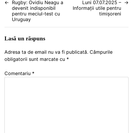
Rugby: Ovidiu Neagu a
Luni 07.07.2025 –
devenit indisponibil
Informații utile pentru
în
pentru meciul-test cu
timișoreni
Uruguay
articole
Lasă un răspuns
Adresa ta de email nu va fi publicată.
Câmpurile
obligatorii sunt marcate cu
*
Comentariu
*