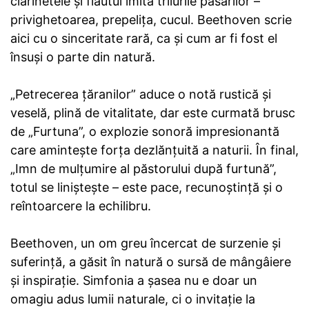
clarinetele și flautul imită trilurile păsărilor –
privighetoarea, prepelița, cucul. Beethoven scrie
aici cu o sinceritate rară, ca și cum ar fi fost el
însuși o parte din natură.
„Petrecerea țăranilor” aduce o notă rustică și
veselă, plină de vitalitate, dar este curmată brusc
de „Furtuna”, o explozie sonoră impresionantă
care amintește forța dezlănțuită a naturii. În final,
„Imn de mulțumire al păstorului după furtună”,
totul se liniștește – este pace, recunoștință și o
reîntoarcere la echilibru.
Beethoven, un om greu încercat de surzenie și
suferință, a găsit în natură o sursă de mângâiere
și inspirație. Simfonia a șasea nu e doar un
omagiu adus lumii naturale, ci o invitație la