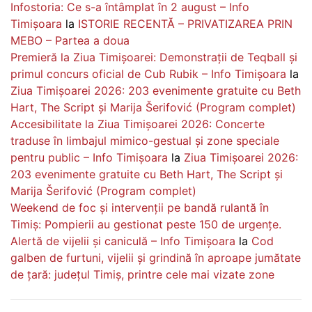
Infostoria: Ce s-a întâmplat în 2 august – Info
Timișoara
la
ISTORIE RECENTĂ – PRIVATIZAREA PRIN
MEBO – Partea a doua
Premieră la Ziua Timișoarei: Demonstrații de Teqball și
primul concurs oficial de Cub Rubik – Info Timișoara
la
Ziua Timișoarei 2026: 203 evenimente gratuite cu Beth
Hart, The Script și Marija Šerifović (Program complet)
Accesibilitate la Ziua Timișoarei 2026: Concerte
traduse în limbajul mimico-gestual și zone speciale
pentru public – Info Timișoara
la
Ziua Timișoarei 2026:
203 evenimente gratuite cu Beth Hart, The Script și
Marija Šerifović (Program complet)
Weekend de foc și intervenții pe bandă rulantă în
Timiș: Pompierii au gestionat peste 150 de urgențe.
Alertă de vijelii și caniculă – Info Timișoara
la
Cod
galben de furtuni, vijelii și grindină în aproape jumătate
de țară: județul Timiș, printre cele mai vizate zone
Navigare