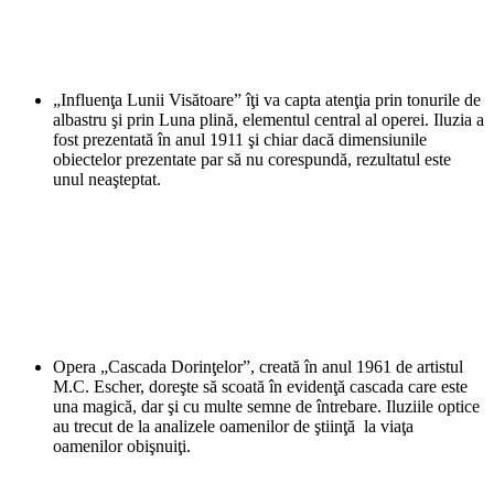
„Influenţa Lunii Visătoare” îţi va capta atenţia prin tonurile de
albastru şi prin Luna plină, elementul central al operei. Iluzia a
fost prezentată în anul 1911 şi chiar dacă dimensiunile
obiectelor prezentate par să nu corespundă, rezultatul este
unul neaşteptat.
Opera „Cascada Dorinţelor”, creată în anul 1961 de artistul
M.C. Escher, doreşte să scoată în evidenţă cascada care este
una magică, dar şi cu multe semne de întrebare. Iluziile optice
au trecut de la analizele oamenilor de ştiinţă la viaţa
oamenilor obişnuiţi.