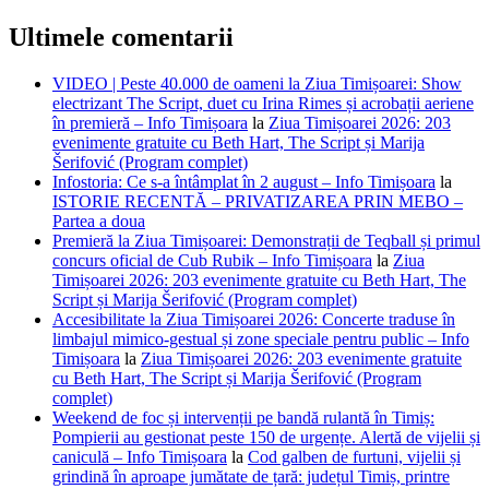
Ultimele comentarii
VIDEO | Peste 40.000 de oameni la Ziua Timișoarei: Show
electrizant The Script, duet cu Irina Rimes și acrobații aeriene
în premieră – Info Timișoara
la
Ziua Timișoarei 2026: 203
evenimente gratuite cu Beth Hart, The Script și Marija
Šerifović (Program complet)
Infostoria: Ce s-a întâmplat în 2 august – Info Timișoara
la
ISTORIE RECENTĂ – PRIVATIZAREA PRIN MEBO –
Partea a doua
Premieră la Ziua Timișoarei: Demonstrații de Teqball și primul
concurs oficial de Cub Rubik – Info Timișoara
la
Ziua
Timișoarei 2026: 203 evenimente gratuite cu Beth Hart, The
Script și Marija Šerifović (Program complet)
Accesibilitate la Ziua Timișoarei 2026: Concerte traduse în
limbajul mimico-gestual și zone speciale pentru public – Info
Timișoara
la
Ziua Timișoarei 2026: 203 evenimente gratuite
cu Beth Hart, The Script și Marija Šerifović (Program
complet)
Weekend de foc și intervenții pe bandă rulantă în Timiș:
Pompierii au gestionat peste 150 de urgențe. Alertă de vijelii și
caniculă – Info Timișoara
la
Cod galben de furtuni, vijelii și
grindină în aproape jumătate de țară: județul Timiș, printre