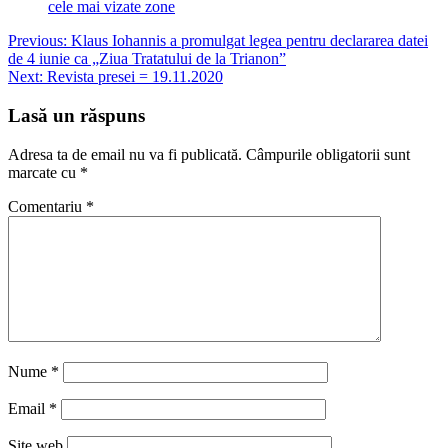
cele mai vizate zone
Navigare
Previous:
Klaus Iohannis a promulgat legea pentru declararea datei
de 4 iunie ca „Ziua Tratatului de la Trianon”
în
Next:
Revista presei = 19.11.2020
articole
Lasă un răspuns
Adresa ta de email nu va fi publicată.
Câmpurile obligatorii sunt
marcate cu
*
Comentariu
*
Nume
*
Email
*
Site web