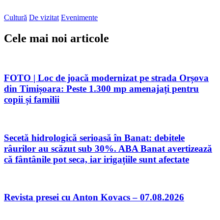
Cultură
De vizitat
Evenimente
Cele mai noi articole
FOTO | Loc de joacă modernizat pe strada Orșova
din Timișoara: Peste 1.300 mp amenajați pentru
copii și familii
Secetă hidrologică serioasă în Banat: debitele
râurilor au scăzut sub 30%. ABA Banat avertizează
că fântânile pot seca, iar irigațiile sunt afectate
Revista presei cu Anton Kovacs – 07.08.2026