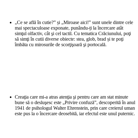
„Ce se află în cutie?” și „Miroase aici!” sunt unele dintre cele
mai spectaculoase exponate, punându-ți la încercare atât
simţul olfactiv, cât şi cel tactil. Cu tematica Crăciunului, poţi
să simţi în cutii diverse obiecte: stea, glob, brad și te poţi
îmbăta cu mirosurile de scorţişoară şi portocală.
Creaţia care mi-a atras atenţia şi pentru care am stat minute
bune să o desluşesc este „Privire confuză”, descoperită în anul
1941 de psihologul Walter Ehrenstein, prin care creierul uman
este pus la o încercare deosebită, iar efectul este unul puternic.