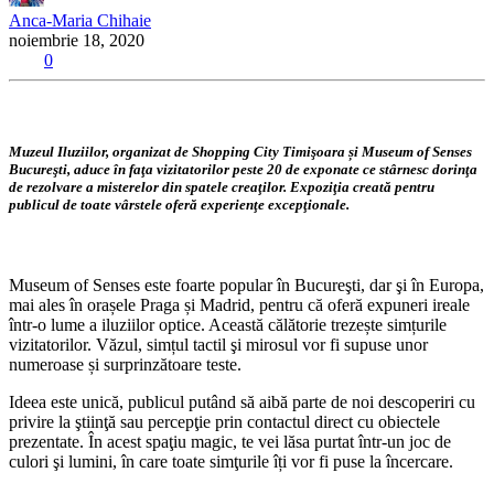
Anca-Maria Chihaie
noiembrie 18, 2020
0
Muzeul Iluziilor, organizat de Shopping City Timişoara și Museum of Senses
Bucureşti, aduce în faţa vizitatorilor peste 20 de exponate ce stârnesc dorinţa
de rezolvare a misterelor din spatele creaţilor. Expoziţia creată pentru
publicul de toate vârstele oferă experienţe excepţionale.
Museum of Senses este foarte popular în Bucureşti, dar şi în Europa,
mai ales în orașele Praga și Madrid, pentru că oferă expuneri ireale
într-o lume a iluziilor optice. Această călătorie trezește simțurile
vizitatorilor. Văzul, simțul tactil şi mirosul vor fi supuse unor
numeroase și surprinzătoare teste.
Ideea este unică, publicul putând să aibă parte de noi descoperiri cu
privire la ştiinţă sau percepţie prin contactul direct cu obiectele
prezentate. În acest spaţiu magic, te vei lăsa purtat într-un joc de
culori şi lumini, în care toate simţurile îți vor fi puse la încercare.