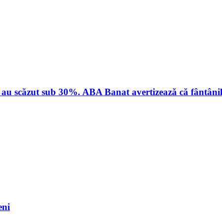
 au scăzut sub 30%. ABA Banat avertizează că fântânile p
eni