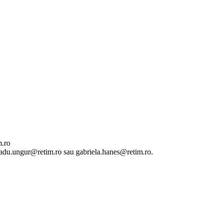
m.ro
 radu.ungur@retim.ro sau gabriela.hanes@retim.ro.