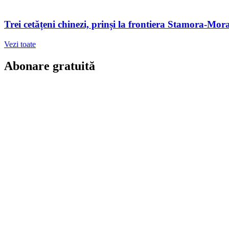
Trei cetățeni chinezi, prinși la frontiera Stamora-Morav
Vezi toate
Abonare gratuită