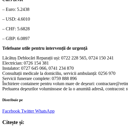
– Euro: 5.2438
– USD: 4.6010
– CHF: 5.6828
– GBP: 6.0897
Telefoane utile pentru intervenții de urgență
Lăcătuș Deblocări Reparații uși: 0722 228 565, 0724 150 241
Electrician: 0726 154 381
Instalator: 0727 645 066, 0741 234 870
Consultații medicale la domiciliu, servicii ambulanță: 0256 970
Servicii funerare complete: 0759 888 896
Închiriere containere pentru volum mare de deșeuri: contractare@reti
Preluarea deşeurilor voluminoase de la o anumită adresă, contracost:
Distribuie pe
Facebook
Twitter
WhatsApp
Citește și: