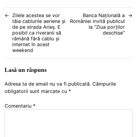
Navigare
Zilele acestea se vor
Banca Națională a
tăia cablurile aeriene și
României invită publicul
în
de pe strada Arieș. E
la ”Ziua porților
posibil ca riveranii să
deschise”
articole
rămână fără cablu și
internet în acest
weekend
Lasă un răspuns
Adresa ta de email nu va fi publicată.
Câmpurile
obligatorii sunt marcate cu
*
Comentariu
*