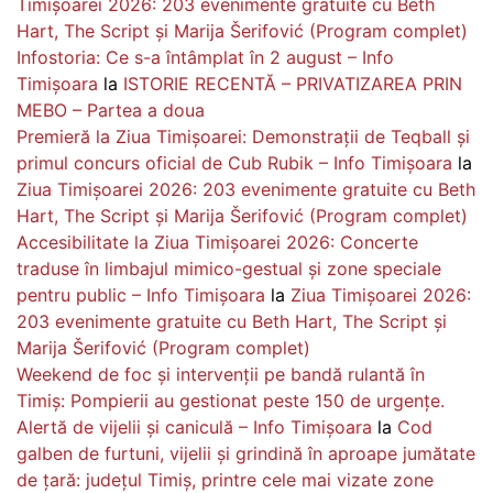
Timișoarei 2026: 203 evenimente gratuite cu Beth
Hart, The Script și Marija Šerifović (Program complet)
Infostoria: Ce s-a întâmplat în 2 august – Info
Timișoara
la
ISTORIE RECENTĂ – PRIVATIZAREA PRIN
MEBO – Partea a doua
Premieră la Ziua Timișoarei: Demonstrații de Teqball și
primul concurs oficial de Cub Rubik – Info Timișoara
la
Ziua Timișoarei 2026: 203 evenimente gratuite cu Beth
Hart, The Script și Marija Šerifović (Program complet)
Accesibilitate la Ziua Timișoarei 2026: Concerte
traduse în limbajul mimico-gestual și zone speciale
pentru public – Info Timișoara
la
Ziua Timișoarei 2026:
203 evenimente gratuite cu Beth Hart, The Script și
Marija Šerifović (Program complet)
Weekend de foc și intervenții pe bandă rulantă în
Timiș: Pompierii au gestionat peste 150 de urgențe.
Alertă de vijelii și caniculă – Info Timișoara
la
Cod
galben de furtuni, vijelii și grindină în aproape jumătate
de țară: județul Timiș, printre cele mai vizate zone