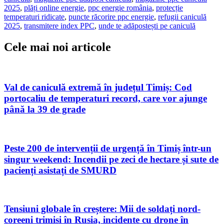
2025
,
plăți online energie
,
ppc energie românia
,
protecție
temperaturi ridicate
,
puncte răcorire ppc energie
,
refugii caniculă
2025
,
transmitere index PPC
,
unde te adăpostești pe caniculă
Cele mai noi articole
Val de caniculă extremă în județul Timiș: Cod
portocaliu de temperaturi record, care vor ajunge
până la 39 de grade
Peste 200 de intervenții de urgență în Timiș într-un
singur weekend: Incendii pe zeci de hectare și sute de
pacienți asistați de SMURD
Tensiuni globale în creștere: Mii de soldați nord-
coreeni trimisi în Rusia, incidente cu drone în