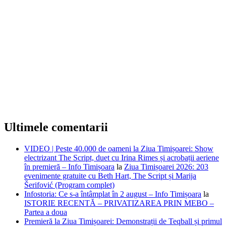
Ultimele comentarii
VIDEO | Peste 40.000 de oameni la Ziua Timișoarei: Show
electrizant The Script, duet cu Irina Rimes și acrobații aeriene
în premieră – Info Timișoara
la
Ziua Timișoarei 2026: 203
evenimente gratuite cu Beth Hart, The Script și Marija
Šerifović (Program complet)
Infostoria: Ce s-a întâmplat în 2 august – Info Timișoara
la
ISTORIE RECENTĂ – PRIVATIZAREA PRIN MEBO –
Partea a doua
Premieră la Ziua Timișoarei: Demonstrații de Teqball și primul