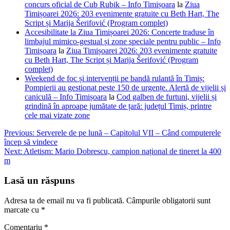
concurs oficial de Cub Rubik – Info Timișoara
la
Ziua
Timișoarei 2026: 203 evenimente gratuite cu Beth Hart, The
Script și Marija Šerifović (Program complet)
Accesibilitate la Ziua Timișoarei 2026: Concerte traduse în
limbajul mimico-gestual și zone speciale pentru public – Info
Timișoara
la
Ziua Timișoarei 2026: 203 evenimente gratuite
cu Beth Hart, The Script și Marija Šerifović (Program
complet)
Weekend de foc și intervenții pe bandă rulantă în Timiș:
Pompierii au gestionat peste 150 de urgențe. Alertă de vijelii și
caniculă – Info Timișoara
la
Cod galben de furtuni, vijelii și
grindină în aproape jumătate de țară: județul Timiș, printre
cele mai vizate zone
Navigare
Previous:
Serverele de pe lună – Capitolul VII – Când computerele
încep să vindece
în
Next:
Atletism: Mario Dobrescu, campion național de tineret la 400
articole
m
Lasă un răspuns
Adresa ta de email nu va fi publicată.
Câmpurile obligatorii sunt
marcate cu
*
Comentariu
*