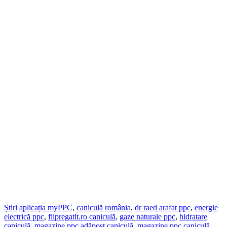
Știri
aplicația myPPC
,
caniculă românia
,
dr raed arafat ppc
,
energie
electrică ppc
,
fiipregatit.ro caniculă
,
gaze naturale ppc
,
hidratare
caniculă
,
magazine ppc adăpost caniculă
,
magazine ppc caniculă