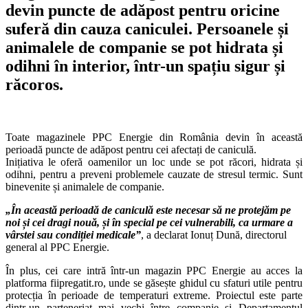
devin puncte de adăpost pentru oricine
suferă din cauza caniculei. Persoanele și
animalele de companie se pot hidrata și
odihni în interior, într-un spațiu sigur și
răcoros.
Toate magazinele PPC Energie din România devin în această
perioadă puncte de adăpost pentru cei afectați de caniculă.
Inițiativa le oferă oamenilor un loc unde se pot răcori, hidrata și
odihni, pentru a preveni problemele cauzate de stresul termic. Sunt
binevenite și animalele de companie.
„În această perioadă de caniculă este necesar să ne protejăm pe
noi și cei dragi nouă, și în special pe cei vulnerabili, ca urmare a
vârstei sau condiției medicale”
, a declarat Ionuț Dună, directorul
general al PPC Energie.
În plus, cei care intră într-un magazin PPC Energie au acces la
platforma fiipregatit.ro, unde se găsește ghidul cu sfaturi utile pentru
protecția în perioade de temperaturi extreme. Proiectul este parte
dintr-un parteneriat mai vechi între companie și Departamentul