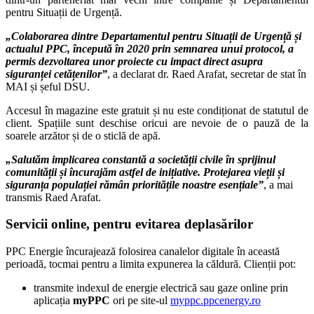
pentru Situații de Urgență.
„Colaborarea dintre Departamentul pentru Situații de Urgență și
actualul PPC, începută în 2020 prin semnarea unui protocol, a
permis dezvoltarea unor proiecte cu impact direct asupra
siguranței cetățenilor”
, a declarat dr. Raed Arafat, secretar de stat în
MAI și șeful DSU.
Accesul în magazine este gratuit și nu este condiționat de statutul de
client. Spațiile sunt deschise oricui are nevoie de o pauză de la
soarele arzător și de o sticlă de apă.
„Salutăm implicarea constantă a societății civile în sprijinul
comunității și încurajăm astfel de inițiative. Protejarea vieții și
siguranța populației rămân prioritățile noastre esențiale”
, a mai
transmis Raed Arafat.
Servicii online, pentru evitarea deplasărilor
PPC Energie încurajează folosirea canalelor digitale în această
perioadă, tocmai pentru a limita expunerea la căldură. Clienții pot:
transmite indexul de energie electrică sau gaze online prin
aplicația
myPPC
ori pe site-ul
myppc.ppcenergy.ro