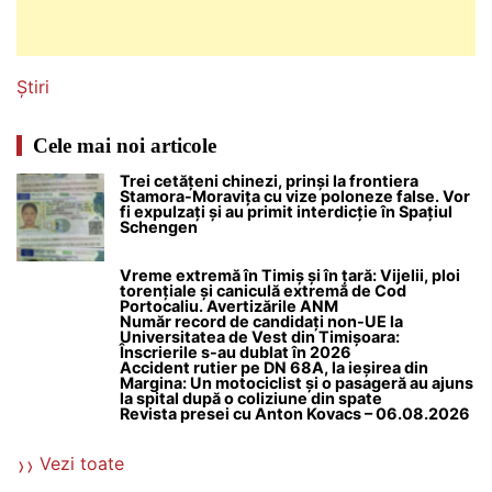
Știri
Cele mai noi articole
Trei cetățeni chinezi, prinși la frontiera
Stamora-Moravița cu vize poloneze false. Vor
fi expulzați și au primit interdicție în Spațiul
Schengen
Vreme extremă în Timiș și în țară: Vijelii, ploi
torențiale și caniculă extremă de Cod
Portocaliu. Avertizările ANM
Număr record de candidați non-UE la
Universitatea de Vest din Timișoara:
Înscrierile s-au dublat în 2026
Accident rutier pe DN 68A, la ieșirea din
Margina: Un motociclist și o pasageră au ajuns
la spital după o coliziune din spate
Revista presei cu Anton Kovacs – 06.08.2026
Vezi toate