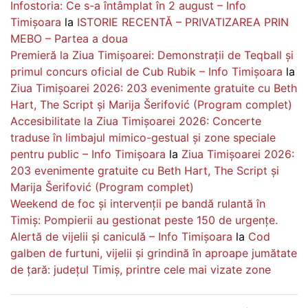
Infostoria: Ce s-a întâmplat în 2 august – Info
Timișoara
la
ISTORIE RECENTĂ – PRIVATIZAREA PRIN
MEBO – Partea a doua
Premieră la Ziua Timișoarei: Demonstrații de Teqball și
primul concurs oficial de Cub Rubik – Info Timișoara
la
Ziua Timișoarei 2026: 203 evenimente gratuite cu Beth
Hart, The Script și Marija Šerifović (Program complet)
Accesibilitate la Ziua Timișoarei 2026: Concerte
traduse în limbajul mimico-gestual și zone speciale
pentru public – Info Timișoara
la
Ziua Timișoarei 2026:
203 evenimente gratuite cu Beth Hart, The Script și
Marija Šerifović (Program complet)
Weekend de foc și intervenții pe bandă rulantă în
Timiș: Pompierii au gestionat peste 150 de urgențe.
Alertă de vijelii și caniculă – Info Timișoara
la
Cod
galben de furtuni, vijelii și grindină în aproape jumătate
de țară: județul Timiș, printre cele mai vizate zone
Navigare