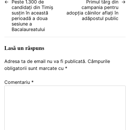
Peste 1.300 de
Primul târg din
candidați din Timiș
campania pentru
în
susțin în această
adopția câinilor aflați în
perioadă a doua
adăpostul public
articole
sesiune a
Bacalaureatului
Lasă un răspuns
Adresa ta de email nu va fi publicată.
Câmpurile
obligatorii sunt marcate cu
*
Comentariu
*