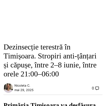
Dezinsecție terestră în
Timișoara. Stropiri anti-țânțari
și căpușe, între 2–8 iunie, între
orele 21:00–06:00
Nicoleta C.
0
mai 29, 2025
Primăria Timișoara va desfășura,