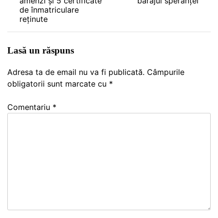
amenzi și 5 certificate
barajul speranței
articole
de înmatriculare
reținute
Lasă un răspuns
Adresa ta de email nu va fi publicată.
Câmpurile
obligatorii sunt marcate cu
*
Comentariu
*