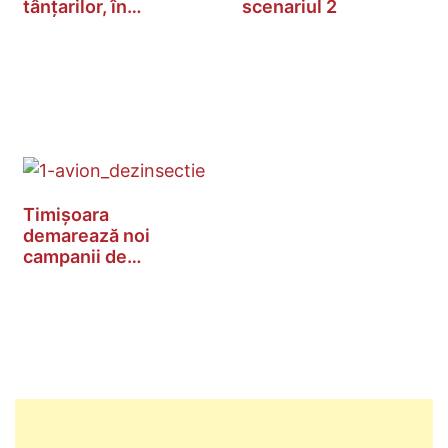
tânțarilor, în
scenariul 2
Timișoara. Vezi…
Timișoara
demarează noi
campanii de
deratizare și…