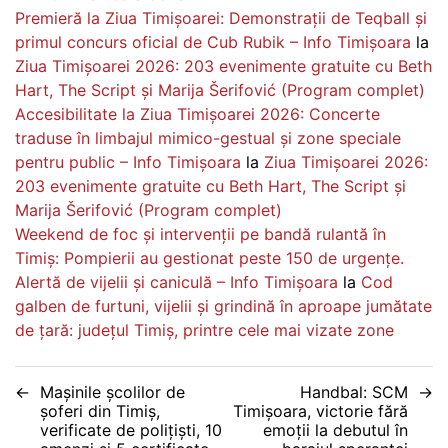
Premieră la Ziua Timișoarei: Demonstrații de Teqball și
primul concurs oficial de Cub Rubik – Info Timișoara
la
Ziua Timișoarei 2026: 203 evenimente gratuite cu Beth
Hart, The Script și Marija Šerifović (Program complet)
Accesibilitate la Ziua Timișoarei 2026: Concerte
traduse în limbajul mimico-gestual și zone speciale
pentru public – Info Timișoara
la
Ziua Timișoarei 2026:
203 evenimente gratuite cu Beth Hart, The Script și
Marija Šerifović (Program complet)
Weekend de foc și intervenții pe bandă rulantă în
Timiș: Pompierii au gestionat peste 150 de urgențe.
Alertă de vijelii și caniculă – Info Timișoara
la
Cod
galben de furtuni, vijelii și grindină în aproape jumătate
de țară: județul Timiș, printre cele mai vizate zone
Navigare
Mașinile școlilor de
Handbal: SCM
șoferi din Timiș,
Timișoara, victorie fără
în
verificate de polițiști, 10
emoții la debutul în