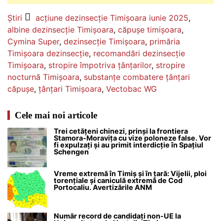
Știri
acțiune dezinsecție Timișoara iunie 2025
,
albine dezinsecție Timișoara
,
căpușe timișoara
,
Cymina Super
,
dezinsecție Timișoara
,
primăria
Timișoara dezinsecție
,
recomandări dezinsecție
Timișoara
,
stropire împotriva țânțarilor
,
stropire
nocturnă Timișoara
,
substanțe combatere țânțari
căpușe
,
țânțari Timișoara
,
Vectobac WG
Cele mai noi articole
Trei cetățeni chinezi, prinși la frontiera
Stamora-Moravița cu vize poloneze false. Vor
fi expulzați și au primit interdicție în Spațiul
Schengen
Vreme extremă în Timiș și în țară: Vijelii, ploi
torențiale și caniculă extremă de Cod
Portocaliu. Avertizările ANM
Număr record de candidați non-UE la