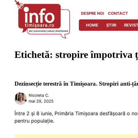
Skip
to
DESPRE NOI
CONTACT
content
HOME
ȘTIRI
REVIST
Etichetă:
stropire împotriva 
Dezinsecție terestră în Timișoara. Stropiri anti-țâ
Nicoleta C.
mai 29, 2025
Între 2 și 8 iunie, Primăria Timișoara desfășoară o 
pentru populație.