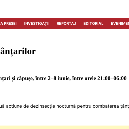
A PRESEI
INVESTIGAȚII
REPORTAJ
EDITORIAL
EVENIME
țânțarilor
nțari și căpușe, între 2–8 iunie, între orele 21:00–06:00
nouă acțiune de dezinsecție nocturnă pentru combaterea țânț