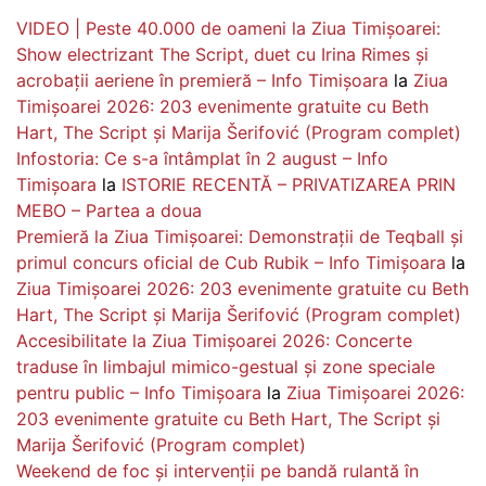
VIDEO | Peste 40.000 de oameni la Ziua Timișoarei:
Show electrizant The Script, duet cu Irina Rimes și
acrobații aeriene în premieră – Info Timișoara
la
Ziua
Timișoarei 2026: 203 evenimente gratuite cu Beth
Hart, The Script și Marija Šerifović (Program complet)
Infostoria: Ce s-a întâmplat în 2 august – Info
Timișoara
la
ISTORIE RECENTĂ – PRIVATIZAREA PRIN
MEBO – Partea a doua
Premieră la Ziua Timișoarei: Demonstrații de Teqball și
primul concurs oficial de Cub Rubik – Info Timișoara
la
Ziua Timișoarei 2026: 203 evenimente gratuite cu Beth
Hart, The Script și Marija Šerifović (Program complet)
Accesibilitate la Ziua Timișoarei 2026: Concerte
traduse în limbajul mimico-gestual și zone speciale
pentru public – Info Timișoara
la
Ziua Timișoarei 2026:
203 evenimente gratuite cu Beth Hart, The Script și
Marija Šerifović (Program complet)
Weekend de foc și intervenții pe bandă rulantă în