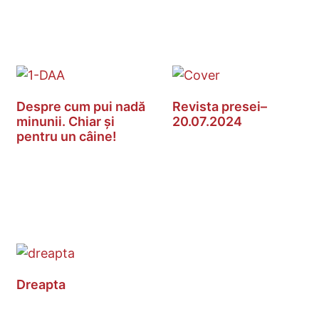
Despre cum pui nadă
Revista presei–
minunii. Chiar și
20.07.2024
pentru un câine!
Dreapta