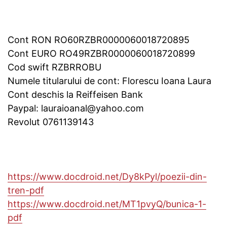
Cont RON RO60RZBR0000060018720895
Cont EURO RO49RZBR0000060018720899
Cod swift RZBRROBU
Numele titularului de cont: Florescu Ioana Laura
Cont deschis la Reiffeisen Bank
Paypal: lauraioanal@yahoo.com
Revolut 0761139143
https://www.docdroid.net/Dy8kPyl/poezii-din-
tren-pdf
https://www.docdroid.net/MT1pvyQ/bunica-1-
pdf