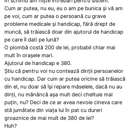
În schimb am niște întrebări pentru sistem.
Cum ar putea, nu eu, eu o am pe bunica și vă am
pe voi, cum ar putea o persoană cu grave
probleme medicale și handicap, fără drept de
muncă, să trăiască doar din ajutorul de handicap
pe care îl dati pe lună?
O plombă costă 200 de lei, probabil chiar mai
mult în orașele mari.
Ajutorul de handicap e 380.
Știu că pentru voi nu contează dinții persoanelor
cu handicap. Dar cum ar putea oricine să trăiască
din el, nu doar să își repare măselele, dacă nu au
dinți, nu mănâncă așa mult deci cheltuie mai
puțin, nu? Deci de ce ar avea nevoie cineva care
stă jumătate din viața lui în pat cu dureri
groaznice de mai mult de 380 de lei?
Huh?