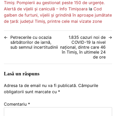
Timiș: Pompierii au gestionat peste 150 de urgențe.
Alertă de vijelii și caniculă – Info Timișoara
la
Cod
galben de furtuni, vijelii și grindină în aproape jumătate
de țară: județul Timiș, printre cele mai vizate zone
Navigare
Petrecerile cu ocazia
1.835 cazuri noi de
sărbătorilor de iarnă,
COVID-19 la nivel
în
sub semnul incertitudinii
național, dintre care 46
în Timiș, în ultimele 24
articole
de ore
Lasă un răspuns
Adresa ta de email nu va fi publicată.
Câmpurile
obligatorii sunt marcate cu
*
Comentariu
*