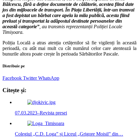
Bălcescu, fără a deține documente de călătorie, acestea fiind date
jos din mijloacele de transport. În Piața Libertății, într-un tramvai
a fost depistat un bărbat care apela la mila publică, acesta fiind
preluat și transportat la adăpostul destinate persoanelor din
această categorie”
, au transmis reprezentanții Poliției Locale
Timișoara.
Poliția Locală a atras atenția cetățenilor să fie vigilenți în această
perioadă, cu atât mai mult cu cât numărul celor care atentează la
bunurile altora poate crește în perioada Sărbătorilor Pascale.
Distribuie pe
Facebook
Twitter
WhatsApp
Citește și:
07.03.2023–Revista presei
Colegiul „C.D. Loga” și Liceul „Grigore Moisil” din…