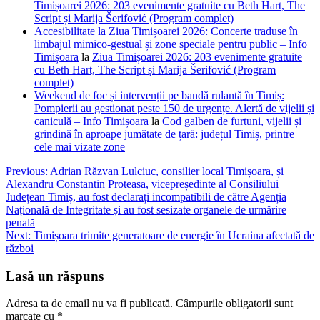
Timișoarei 2026: 203 evenimente gratuite cu Beth Hart, The
Script și Marija Šerifović (Program complet)
Accesibilitate la Ziua Timișoarei 2026: Concerte traduse în
limbajul mimico-gestual și zone speciale pentru public – Info
Timișoara
la
Ziua Timișoarei 2026: 203 evenimente gratuite
cu Beth Hart, The Script și Marija Šerifović (Program
complet)
Weekend de foc și intervenții pe bandă rulantă în Timiș:
Pompierii au gestionat peste 150 de urgențe. Alertă de vijelii și
caniculă – Info Timișoara
la
Cod galben de furtuni, vijelii și
grindină în aproape jumătate de țară: județul Timiș, printre
cele mai vizate zone
Navigare
Previous:
Adrian Răzvan Lulciuc, consilier local Timișoara, și
Alexandru Constantin Proteasa, vicepreședinte al Consiliului
în
Județean Timiș, au fost declarați incompatibili de către Agenția
articole
Națională de Integritate și au fost sesizate organele de urmărire
penală
Next:
Timișoara trimite generatoare de energie în Ucraina afectată de
război
Lasă un răspuns
Adresa ta de email nu va fi publicată.
Câmpurile obligatorii sunt
marcate cu
*