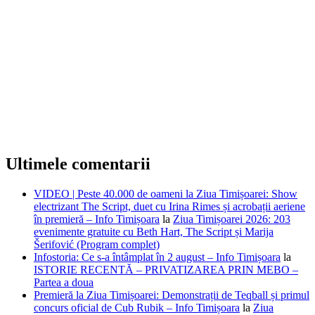
Ultimele comentarii
VIDEO | Peste 40.000 de oameni la Ziua Timișoarei: Show
electrizant The Script, duet cu Irina Rimes și acrobații aeriene
în premieră – Info Timișoara
la
Ziua Timișoarei 2026: 203
evenimente gratuite cu Beth Hart, The Script și Marija
Šerifović (Program complet)
Infostoria: Ce s-a întâmplat în 2 august – Info Timișoara
la
ISTORIE RECENTĂ – PRIVATIZAREA PRIN MEBO –
Partea a doua
Premieră la Ziua Timișoarei: Demonstrații de Teqball și primul
concurs oficial de Cub Rubik – Info Timișoara
la
Ziua