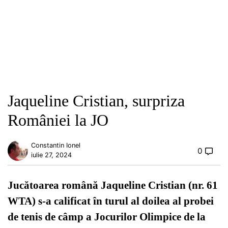
Jaqueline Cristian, surpriza
României la JO
Constantin Ionel
0
iulie 27, 2024
Jucătoarea română Jaqueline Cristian (nr. 61
WTA) s-a calificat în turul al doilea al probei
de tenis de câmp a Jocurilor Olimpice de la