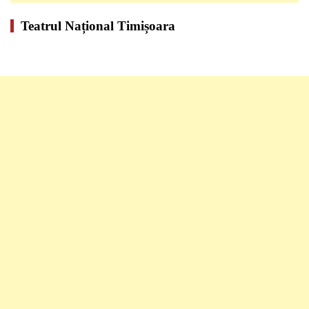
Teatrul Național Timișoara