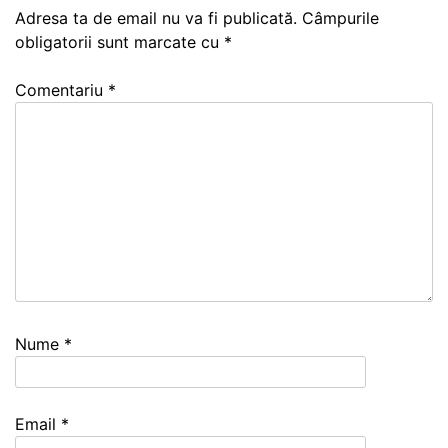
Adresa ta de email nu va fi publicată.
Câmpurile
obligatorii sunt marcate cu
*
Comentariu
*
Nume
*
Email
*