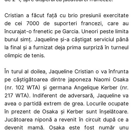
Cristian a făcut față cu brio presiunii exercitate
de cei 7000 de suporteri francezi, care au
încurajat-o frenetic pe Garcia. Uneori peste limita
bunul simț. Jaqueline și-a câștigat serviciul până
la final și a furnizat deja prima surpriză în turneul
olimpic de tenis.
În turul al doilea, Jaqueline Cristian o va înfrunta
pe câștigătoarea dintre japoneza Naomi Osaka
(nr. 102 WTA) și germana Angelique Kerber (nr.
217 WTA). Indiferent de adversară, Jaqueline va
avea o partidă extrem de grea. Locurile ocupate
în prezent de Osaka și Kerber sunt înșelătoare.
Jucătoarea niponă a revenit în circuit după ce a
devenit mamă. Osaka este fost număr unu