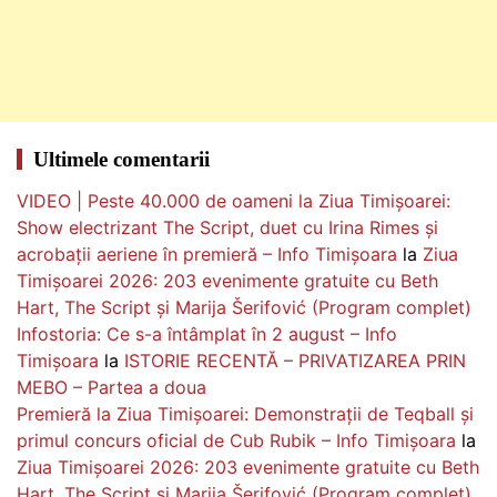
Ultimele comentarii
VIDEO | Peste 40.000 de oameni la Ziua Timișoarei:
Show electrizant The Script, duet cu Irina Rimes și
acrobații aeriene în premieră – Info Timișoara
la
Ziua
Timișoarei 2026: 203 evenimente gratuite cu Beth
Hart, The Script și Marija Šerifović (Program complet)
Infostoria: Ce s-a întâmplat în 2 august – Info
Timișoara
la
ISTORIE RECENTĂ – PRIVATIZAREA PRIN
MEBO – Partea a doua
Premieră la Ziua Timișoarei: Demonstrații de Teqball și
primul concurs oficial de Cub Rubik – Info Timișoara
la
Ziua Timișoarei 2026: 203 evenimente gratuite cu Beth
Hart, The Script și Marija Šerifović (Program complet)