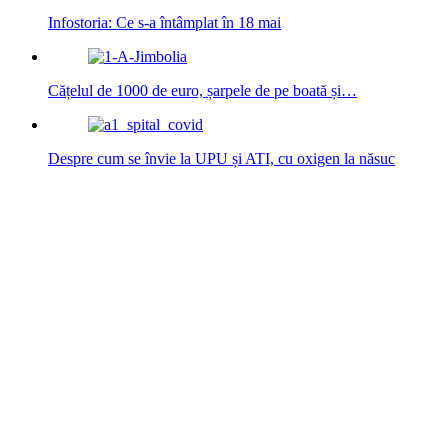
Infostoria: Ce s-a întâmplat în 18 mai
Cățelul de 1000 de euro, șarpele de pe boată și…
Despre cum se învie la UPU și ATI, cu oxigen la năsuc