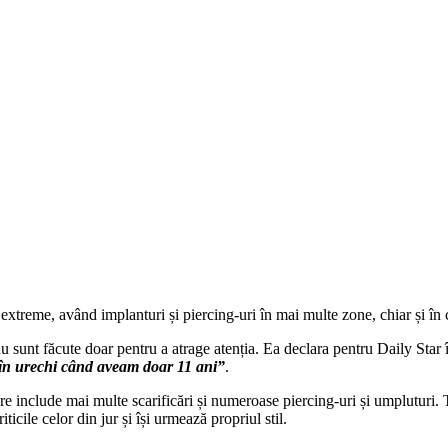
treme, având implanturi și piercing-uri în mai multe zone, chiar și în 
 nu sunt făcute doar pentru a atrage atenția. Ea declara pentru Daily Star
i în urechi când aveam doar 11 ani”
.
e include mai multe scarificări și numeroase piercing-uri și umpluturi. 
ticile celor din jur și își urmează propriul stil.