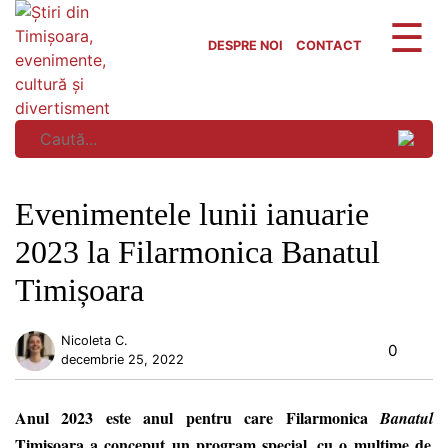
Skip
to
DESPRE NOI
CONTACT
content
Evenimentele lunii ianuarie
2023 la Filarmonica Banatul
Timișoara
Nicoleta C.
0
decembrie 25, 2022
Anul 2023 este anul
pentru care
Filarmonica
Banatul
Timișoara
a conceput un program special, cu o mulțime de