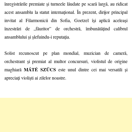
înregistrările premiate și turneele lăudate pe scară largă, au ridicat
acest ansamblu la statut internațional. În prezent, dirijor principal
invitat al Filarmonicii din Sofia, Goetzel își aplică aceleași
înzestrări de „făuritor” de orchestră, îmbunătățind calibrul
ansamblului și șlefuindu-i reputația.
Solist recunoscut pe plan mondial, muzician de cameră,
orchestrant și premiat al multor concursuri, violistul de origine
MÁTÉ SZÜCS
maghiară
este unul dintre cei mai versatili și
apreciați violiști ai zilelor noastre.