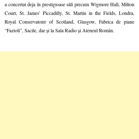
a concertat deja în prestigioase săli precum
Wigmore Hall, Milton
Court, St. James’
Piccadilly, St. Martin in the Fields, Londra,
Royal Conservatoire of Scotland, Glasgow, Fabrica de piane
“
Fazioli
”, Sacile, dar ș
i la Sala Radio
și Ateneul Român
.