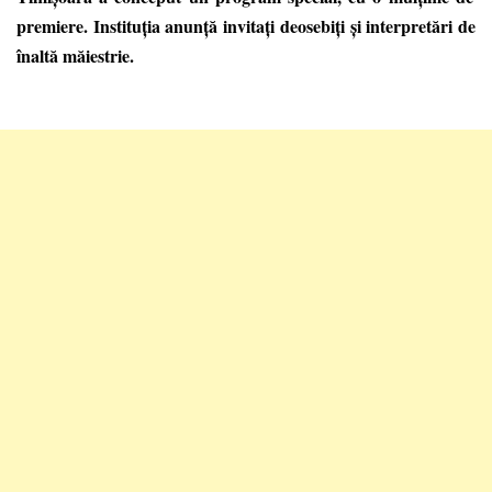
premiere. Instituția anunță invitați deosebiți și interpretări de
înaltă măiestrie.