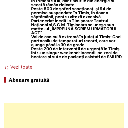
în trimestrul III, dar riscurile din energie și
secetă rămân ridicate
Peste 800 de șoferi sancționați și 94 de
permise suspendate în Timiș, în doar o
săptămână, pentru viteză excesivă
Parteneriat inedit la Timișoara: Teatrul
Național și S.C.M. Timișoara se unesc sub
motto-ul „ÎMPREUNĂ SCRIEM URMĂTORUL
ACT”
Val de caniculă extremă în județul Timiș: Cod
portocaliu de temperaturi record, care vor
ajunge până la 39 de grade
Peste 200 de intervenții de urgență în Timiș
într-un singur weekend: Incendii pe zeci de
hectare și sute de pacienți asistați de SMURD
Vezi toate
Abonare gratuită