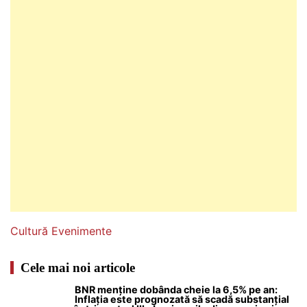
Cultură
Evenimente
Cele mai noi articole
BNR menține dobânda cheie la 6,5% pe an:
Inflația este prognozată să scadă substanțial