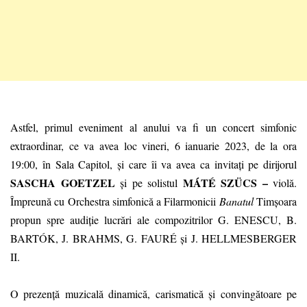
Astfel, primul eveniment al anului va fi
un concert simfonic
extraordinar, ce va avea loc vineri, 6 ianuarie 2023, de la ora
19:00, în Sala Capitol, și care îi va avea ca invitați pe dirijorul
SASCHA GOETZEL
MÁTÉ SZÜCS –
și pe
solistul
viol
ă.
Împreună cu Orchestra simfonică a Filarmonicii
Banatul
Timșoara
propun spre audiție lucrări ale compozitrilor
G. ENESCU, B.
BARTÓK, J. BRAHMS, G. FAURÉ și J. HELLMESBERGER
II.
O prezență muzicală dinamică, carismatică și convingătoare pe