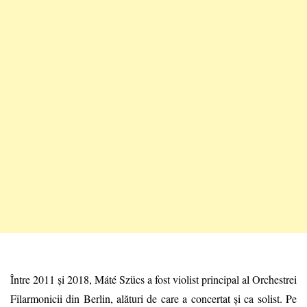
Între 2011 și 2018, Máté Szücs a fost violist principal al Orchestrei
Filarmonicii din Berlin, alături de care a concertat și ca solist. Pe