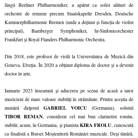
lângă Berliner Philharmoniker, a apărut ca solist alături de
orchestre de renume precum Staatskapelle Dresden, Deutsche
Kammerphilharmonie Bremen (unde a deținut și funcția de violist
principal), Bamberger Symphoniker, hr-Sinfonieorchester
Frankfurt și Royal Flanders Philharmonic Orchestra.
Din 2018, este profesor de violă la Universitatea de Muzică din
Geneva, Elveția. În 2020 a obținut diploma de doctor și a devenit
doctor în arte.
Ianuarie 2023 înseamnă și aducerea pe scena de acasă a unor
muzicieni de mare valoare stabiliți în străinătate. Printre aceștia de
GABRIEL VOICU
numără dirijorul
(Germania), solistul
TIBOR REMAN
, considerat cel mai bun clarinetist român,
KIRA FROLU
stabilit, acum, în Germania, și
pianista
, cunoscută
ca finalistă a Bursei
Moștenitorii României muzicale
. Deși tânără,