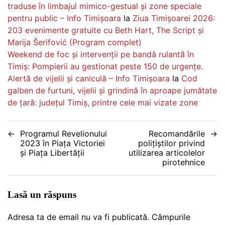
traduse în limbajul mimico-gestual și zone speciale
pentru public – Info Timișoara
la
Ziua Timișoarei 2026:
203 evenimente gratuite cu Beth Hart, The Script și
Marija Šerifović (Program complet)
Weekend de foc și intervenții pe bandă rulantă în
Timiș: Pompierii au gestionat peste 150 de urgențe.
Alertă de vijelii și caniculă – Info Timișoara
la
Cod
galben de furtuni, vijelii și grindină în aproape jumătate
de țară: județul Timiș, printre cele mai vizate zone
Navigare
Programul Revelionului
Recomandările
2023 în Piața Victoriei
polițiștilor privind
în
și Piața Libertății
utilizarea articolelor
pirotehnice
articole
Lasă un răspuns
Adresa ta de email nu va fi publicată.
Câmpurile