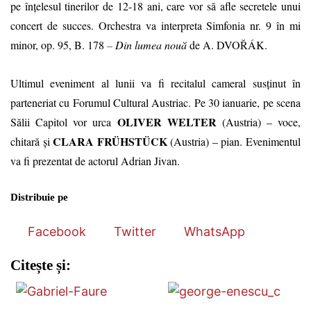
pe înțelesul tinerilor de 12-18 ani, care vor să afle secretele unui
concert de succes. Orchestra va interpreta Simfonia nr. 9 în mi
minor, op. 95, B. 178
–
Din lumea nouă
de A. DVOŘÁK.
Ultimul eveniment al lunii va fi recitalul cameral susținut în
parteneriat cu
Forumul Cultural Austriac. Pe 30 ianuarie, pe scena
OLIVER WELTER
Sălii Capitol vor urca
(Austria)
–
voce,
CLARA FRÜHSTÜCK
chitară și
(Austria)
–
pian. Evenimentul
va fi prezentat de actorul Adrian Jivan.
Distribuie pe
Facebook
Twitter
WhatsApp
Citește și: