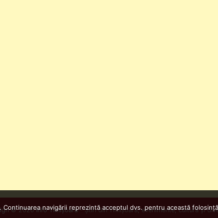
. Continuarea navigării reprezintă acceptul dvs. pentru această folosință
ign
© 2026
Info Timișoara
- Știri din Timișoara, evenimente, cultură și div