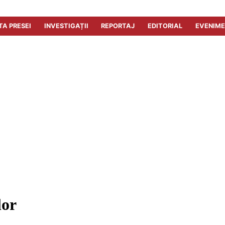
TA PRESEI
INVESTIGAȚII
REPORTAJ
EDITORIAL
EVENIM
lor