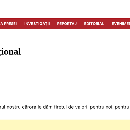
A PRESEI
INVESTIGAȚII
REPORTAJ
EDITORIAL
EVENIME
țional
rul nostru cărora le dăm firetul de valori, pentru noi, pent