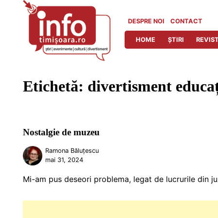
Skip
to
DESPRE NOI
CONTACT
content
HOME
ȘTIRI
REVIST
Etichetă:
divertisment educa
Nostalgie de muzeu
Ramona Băluțescu
mai 31, 2024
Mi-am pus deseori problema, legat de lucrurile din ju