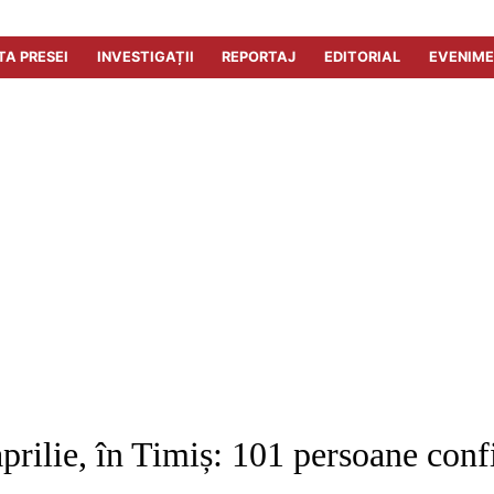
TA PRESEI
INVESTIGAȚII
REPORTAJ
EDITORIAL
EVENIM
rilie, în Timiș: 101 persoane conf