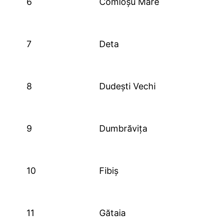
6
Comloșu Mare
7
Deta
8
Dudești Vechi
9
Dumbrăvița
10
Fibiș
11
Gătaia