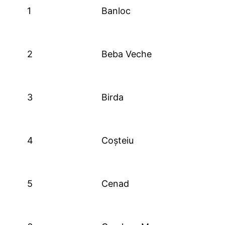
1
Banloc
2
Beba Veche
3
Birda
4
Coșteiu
5
Cenad