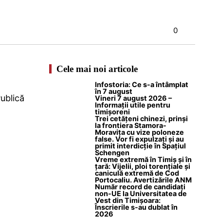
0
Cele mai noi articole
Infostoria: Ce s-a întâmplat
în 7 august
Publică
Vineri 7 august 2026 –
Informații utile pentru
timișoreni
Trei cetățeni chinezi, prinși
la frontiera Stamora-
Moravița cu vize poloneze
false. Vor fi expulzați și au
primit interdicție în Spațiul
Schengen
Vreme extremă în Timiș și în
țară: Vijelii, ploi torențiale și
caniculă extremă de Cod
Portocaliu. Avertizările ANM
Număr record de candidați
non-UE la Universitatea de
Vest din Timișoara:
Înscrierile s-au dublat în
2026