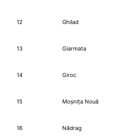
12
Ghilad
13
Giarmata
14
Giroc
15
Moșnița Nouă
16
Nădrag