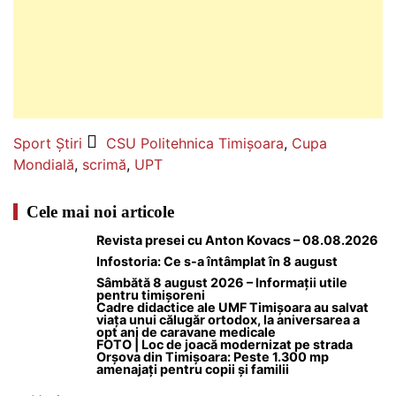
Sport
Știri
CSU Politehnica Timișoara
,
Cupa
Mondială
,
scrimă
,
UPT
Cele mai noi articole
Revista presei cu Anton Kovacs – 08.08.2026
Infostoria: Ce s-a întâmplat în 8 august
Sâmbătă 8 august 2026 – Informații utile
pentru timișoreni
Cadre didactice ale UMF Timișoara au salvat
viața unui călugăr ortodox, la aniversarea a
opt ani de caravane medicale
FOTO | Loc de joacă modernizat pe strada
Orșova din Timișoara: Peste 1.300 mp
amenajați pentru copii și familii