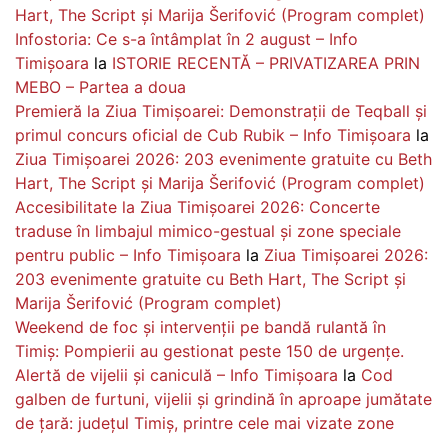
Hart, The Script și Marija Šerifović (Program complet)
Infostoria: Ce s-a întâmplat în 2 august – Info
Timișoara
la
ISTORIE RECENTĂ – PRIVATIZAREA PRIN
MEBO – Partea a doua
Premieră la Ziua Timișoarei: Demonstrații de Teqball și
primul concurs oficial de Cub Rubik – Info Timișoara
la
Ziua Timișoarei 2026: 203 evenimente gratuite cu Beth
Hart, The Script și Marija Šerifović (Program complet)
Accesibilitate la Ziua Timișoarei 2026: Concerte
traduse în limbajul mimico-gestual și zone speciale
pentru public – Info Timișoara
la
Ziua Timișoarei 2026:
203 evenimente gratuite cu Beth Hart, The Script și
Marija Šerifović (Program complet)
Weekend de foc și intervenții pe bandă rulantă în
Timiș: Pompierii au gestionat peste 150 de urgențe.
Alertă de vijelii și caniculă – Info Timișoara
la
Cod
galben de furtuni, vijelii și grindină în aproape jumătate
de țară: județul Timiș, printre cele mai vizate zone