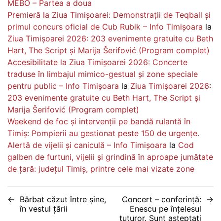
MEBO – Partea a doua
Premieră la Ziua Timișoarei: Demonstrații de Teqball și
primul concurs oficial de Cub Rubik – Info Timișoara
la
Ziua Timișoarei 2026: 203 evenimente gratuite cu Beth
Hart, The Script și Marija Šerifović (Program complet)
Accesibilitate la Ziua Timișoarei 2026: Concerte
traduse în limbajul mimico-gestual și zone speciale
pentru public – Info Timișoara
la
Ziua Timișoarei 2026:
203 evenimente gratuite cu Beth Hart, The Script și
Marija Šerifović (Program complet)
Weekend de foc și intervenții pe bandă rulantă în
Timiș: Pompierii au gestionat peste 150 de urgențe.
Alertă de vijelii și caniculă – Info Timișoara
la
Cod
galben de furtuni, vijelii și grindină în aproape jumătate
de țară: județul Timiș, printre cele mai vizate zone
Navigare
Bărbat căzut între șine,
Concert – conferință:
în vestul țării
Enescu pe înțelesul
în
tuturor. Sunt așteptați