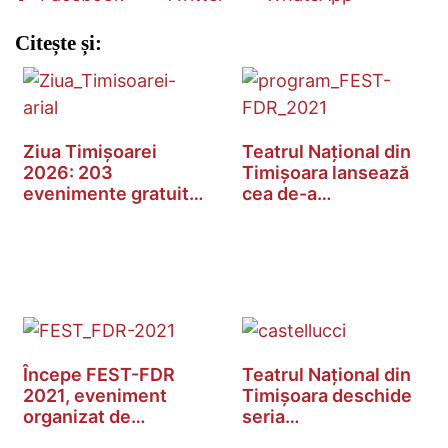
Citește și:
Ziua Timișoarei
Teatrul Național din
2026: 203
Timișoara lansează
evenimente gratuite
cea de-a…
cu…
Începe FEST-FDR
Teatrul Național din
2021, eveniment
Timișoara deschide
organizat de
seria…
Teatrul…