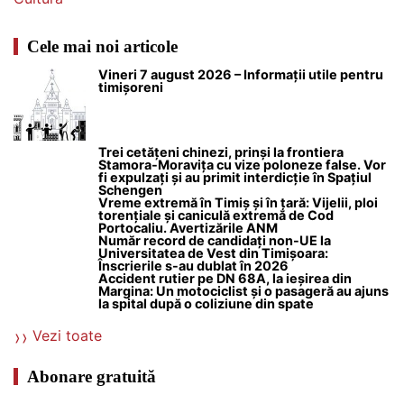
Cele mai noi articole
Vineri 7 august 2026 – Informații utile pentru
timișoreni
Trei cetățeni chinezi, prinși la frontiera
Stamora-Moravița cu vize poloneze false. Vor
fi expulzați și au primit interdicție în Spațiul
Schengen
Vreme extremă în Timiș și în țară: Vijelii, ploi
torențiale și caniculă extremă de Cod
Portocaliu. Avertizările ANM
Număr record de candidați non-UE la
Universitatea de Vest din Timișoara:
Înscrierile s-au dublat în 2026
Accident rutier pe DN 68A, la ieșirea din
Margina: Un motociclist și o pasageră au ajuns
la spital după o coliziune din spate
Vezi toate
Abonare gratuită