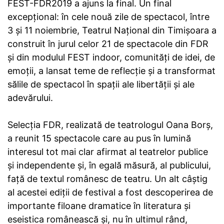
FEST-FDR2019 a ajuns la final. Un final
excepțional: în cele nouă zile de spectacol, între
3 și 11 noiembrie, Teatrul Național din Timișoara a
construit în jurul celor 21 de spectacole din FDR
și din modulul FEST indoor, comunități de idei, de
emoții, a lansat teme de reflecție și a transformat
sălile de spectacol în spații ale libertății și ale
adevărului.
Selecția FDR, realizată de teatrologul Oana Borș,
a reunit 15 spectacole care au pus în lumină
interesul tot mai clar afirmat al teatrelor publice
și independente și, în egală măsură, al publicului,
față de textul românesc de teatru. Un alt câștig
al acestei ediții de festival a fost descoperirea de
importante filoane dramatice în literatura și
eseistica românească și, nu în ultimul rând,