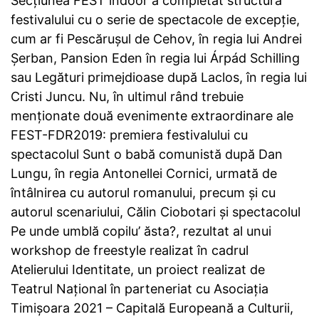
Secțiunea FEST indoor a completat structura
festivalului cu o serie de spectacole de excepție,
cum ar fi Pescărușul de Cehov, în regia lui Andrei
Șerban, Pansion Eden în regia lui Árpád Schilling
sau Legături primejdioase după Laclos, în regia lui
Cristi Juncu. Nu, în ultimul rând trebuie
menționate două evenimente extraordinare ale
FEST-FDR2019: premiera festivalului cu
spectacolul Sunt o babă comunistă după Dan
Lungu, în regia Antonellei Cornici, urmată de
întâlnirea cu autorul romanului, precum și cu
autorul scenariului, Călin Ciobotari și spectacolul
Pe unde umblă copilu’ ăsta?, rezultat al unui
workshop de freestyle realizat în cadrul
Atelierului Identitate, un proiect realizat de
Teatrul Național în parteneriat cu Asociaţia
Timișoara 2021 – Capitală Europeană a Culturii,