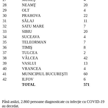
28
NEAMŢ
20
29
OLT
4
30
PRAHOVA
22
31
SĂLAJ
11
32
SATU MARE
7
33
SIBIU
20
34
SUCEAVA
4
35
TELEORMAN
7
36
TIMIŞ
8
37
TULCEA
2
38
VÂLCEA
42
39
VASLUI
13
40
VRANCEA
4
41
MUNICIPIUL BUCUREŞTI
60
42
ILFOV
6
TOTAL
571
Până astăzi, 2.860 persoane diagnosticate cu infecție cu COVID-19
au decedat.