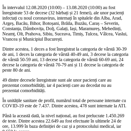
În intervalul 12.08.2020 (10:00) – 13.08.2020 (10:00) au fost
înregistrate 53 de decese (32 bărbați și 21 femei), ale unor pacienți
infectați cu noul coronavirus, internați în spitalele din Alba, Arad,
Argeș, Bacău, Bihor, Botoșani, Brăila, Buzău, Caraș – Severin,
Constanța, Dâmbovița, Dolj, Galați, Iași, Maramureș, Mehedinți,
Neamț, Olt, Prahova, Sibiu, Suceava, Timiș, Tulcea, Vâlcea, Vaslui,
Vrancea și Municipiul București.
Dintre acestea, 1 deces a fost înregistrat la categoria de vârstă 30-39
de ani, 1 deces la categoria de vârstă 40-49 ani, 3 decese la categoria
de vârstă 50-59 ani, 13 decese la categoria de vârstă 60-69 ani, 24
decese la categoria de vârstă 70-79 ani și 11 decese la categoria de
peste 80 de ani.
49 dintre decesele înregistrate sunt ale unor pacienți care au
prezentat comorbidități, iar 4 pacienți care au decedat nu au
prezentat comorbidități.
În unitățile sanitare de profil, numărul total de persoane internate cu
COVID-19 este de 7.437. Dintre acestea, 478 sunt internate la ATI.
Până la această dată, la nivel național, au fost prelucrate 1.450.269
de teste. Dintre acestea 22.649 au fost efectuate în ultimele 24 de
ore, 13.999 în baza definiției de caz și a protocolului medical, iar