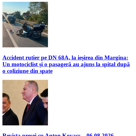
Accident rutier pe DN 68A, la ieșirea din Margina:
Un motociclist și o pasageră au ajuns la spital după
o coliziune din spate
Revista presei cu Anton Kovacs – 06.08.2026