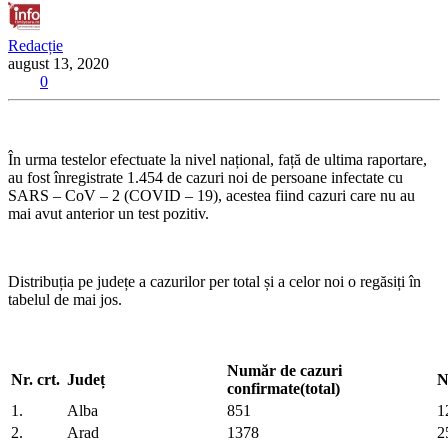
Redacție
august 13, 2020
0
În urma testelor efectuate la nivel național, față de ultima raportare,
au fost înregistrate 1.454 de cazuri noi de persoane infectate cu
SARS – CoV – 2 (COVID – 19), acestea fiind cazuri care nu au
mai avut anterior un test pozitiv.
Distribuția pe județe a cazurilor per total și a celor noi o regăsiți în
tabelul de mai jos.
Număr de cazuri
Nr. crt.
Județ
N
confirmate(total)
1.
Alba
851
1
2.
Arad
1378
2