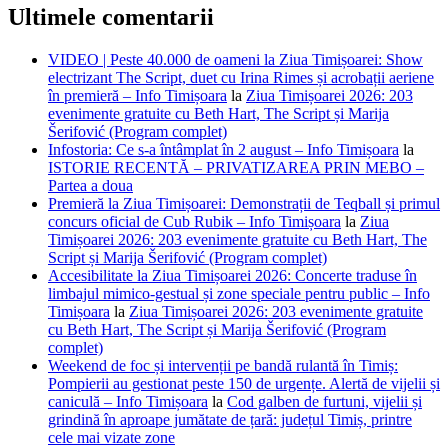
Ultimele comentarii
VIDEO | Peste 40.000 de oameni la Ziua Timișoarei: Show
electrizant The Script, duet cu Irina Rimes și acrobații aeriene
în premieră – Info Timișoara
la
Ziua Timișoarei 2026: 203
evenimente gratuite cu Beth Hart, The Script și Marija
Šerifović (Program complet)
Infostoria: Ce s-a întâmplat în 2 august – Info Timișoara
la
ISTORIE RECENTĂ – PRIVATIZAREA PRIN MEBO –
Partea a doua
Premieră la Ziua Timișoarei: Demonstrații de Teqball și primul
concurs oficial de Cub Rubik – Info Timișoara
la
Ziua
Timișoarei 2026: 203 evenimente gratuite cu Beth Hart, The
Script și Marija Šerifović (Program complet)
Accesibilitate la Ziua Timișoarei 2026: Concerte traduse în
limbajul mimico-gestual și zone speciale pentru public – Info
Timișoara
la
Ziua Timișoarei 2026: 203 evenimente gratuite
cu Beth Hart, The Script și Marija Šerifović (Program
complet)
Weekend de foc și intervenții pe bandă rulantă în Timiș:
Pompierii au gestionat peste 150 de urgențe. Alertă de vijelii și
caniculă – Info Timișoara
la
Cod galben de furtuni, vijelii și
grindină în aproape jumătate de țară: județul Timiș, printre
cele mai vizate zone