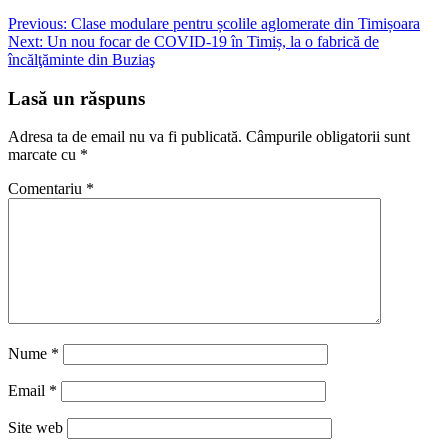
Navigare
Previous:
Clase modulare pentru școlile aglomerate din Timișoara
Next:
Un nou focar de COVID-19 în Timiș, la o fabrică de
în
încălţăminte din Buziaş
articole
Lasă un răspuns
Adresa ta de email nu va fi publicată.
Câmpurile obligatorii sunt
marcate cu
*
Comentariu
*
Nume
*
Email
*
Site web