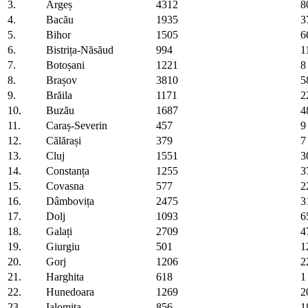
3.
Argeș
4312
8
4.
Bacău
1935
3
5.
Bihor
1505
6
6.
Bistrița-Năsăud
994
1
7.
Botoșani
1221
8
8.
Brașov
3810
5
9.
Brăila
1171
2
10.
Buzău
1687
4
11.
Caraș-Severin
457
9
12.
Călărași
379
7
13.
Cluj
1551
3
14.
Constanța
1255
3
15.
Covasna
577
2
16.
Dâmbovița
2475
3
17.
Dolj
1093
6
18.
Galați
2709
4
19.
Giurgiu
501
1
20.
Gorj
1206
2
21.
Harghita
618
1
22.
Hunedoara
1269
2
23.
Ialomița
856
1