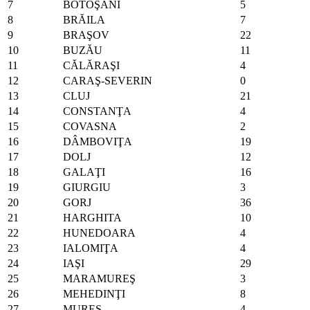
7
BOTOŞANI
5
8
BRĂILA
7
9
BRAŞOV
22
10
BUZĂU
11
11
CĂLĂRAŞI
4
12
CARAŞ-SEVERIN
0
13
CLUJ
21
14
CONSTANŢA
4
15
COVASNA
2
16
DÂMBOVIŢA
19
17
DOLJ
12
18
GALAŢI
16
19
GIURGIU
3
20
GORJ
36
21
HARGHITA
10
22
HUNEDOARA
4
23
IALOMIŢA
4
24
IAŞI
29
25
MARAMUREŞ
3
26
MEHEDINŢI
8
27
MUREŞ
4