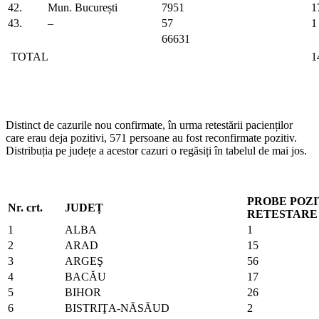
42.
Mun. București
7951
1
43.
–
57
1
66631
TOTAL
1
Distinct de cazurile nou confirmate, în urma retestării pacienților
care erau deja pozitivi, 571 persoane au fost reconfirmate pozitiv.
Distribuția pe județe a acestor cazuri o regăsiți în tabelul de mai jos.
PROBE POZI
Nr. crt.
JUDEȚ
RETESTARE
1
ALBA
1
2
ARAD
15
3
ARGEŞ
56
4
BACĂU
17
5
BIHOR
26
6
BISTRIŢA-NĂSĂUD
2