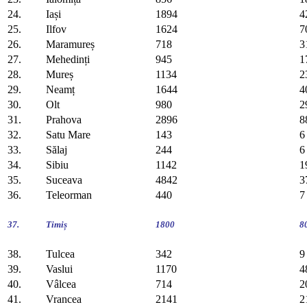
24.
Iași
1894
4
25.
Ilfov
1624
7
26.
Maramureș
718
3
27.
Mehedinți
945
1
28.
Mureș
1134
2
29.
Neamț
1644
4
30.
Olt
980
2
31.
Prahova
2896
8
32.
Satu Mare
143
6
33.
Sălaj
244
6
34.
Sibiu
1142
1
35.
Suceava
4842
3
36.
Teleorman
440
7
37.
Timiș
1800
8
38.
Tulcea
342
9
39.
Vaslui
1170
4
40.
Vâlcea
714
2
41.
Vrancea
2141
2