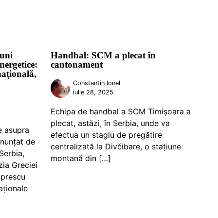
iuni
Handbal: SCM a plecat în
energetice:
cantonament
națională,
Constantin Ionel
iulie 28, 2025
Echipa de handbal a SCM Timișoara a
plecat, astăzi, în Serbia, unde va
e asupra
efectua un stagiu de pregătire
 anunțat de
centralizată la Divčibare, o stațiune
Serbia,
montană din […]
zia Greciei
Oprescu
aționale