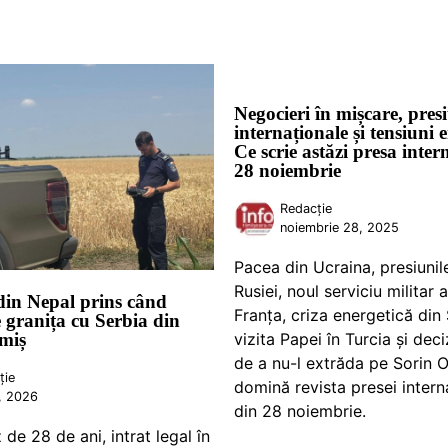
Negocieri în mișcare, pres
internaționale și tensiuni 
Ce scrie astăzi presa inter
28 noiembrie
Redacție
noiembrie 28, 2025
Pacea din Ucraina, presiunil
Rusiei, noul serviciu militar
din Nepal prins când
Franța, criza energetică din 
 granița cu Serbia din
imiș
vizita Papei în Turcia și deci
de a nu-l extrăda pe Sorin 
ție
domină revista presei intern
8, 2026
din 28 noiembrie.
de 28 de ani, intrat legal în