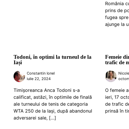
România cu
prins de po
fugea spre
ajunge la u
Todoni, în optimi la turneul de la
Femeie din
Iași
trafic de 
Constantin Ionel
Nicole
iulie 22, 2024
octom
Timișoreanca Anca Todoni s-a
O femeie a 
calificat, astăzi, în optimile de finală
ieri, 17 oc
ale turneului de tenis de categoria
de trafic d
WTA 250 de la Iași, după abandonul
prinsă în t
adversarei sale, […]