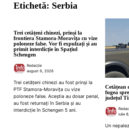
Etichetă:
Serbia
Trei cetățeni chinezi, prinși la
frontiera Stamora-Moravița cu vize
poloneze false. Vor fi expulzați și au
primit interdicție în Spațiul
Schengen
Redacție
august 6, 2026
Trei cetățeni chinezi au fost prinși la
Cetățean 
PTF Stamora-Moravița cu vize
fugea spre
poloneze false. Aceștia au dosar penal,
județul T
au fost returnați în Serbia și au
Redac
interdicție în Schengen 5 ani.
iulie 
Un nepalez 