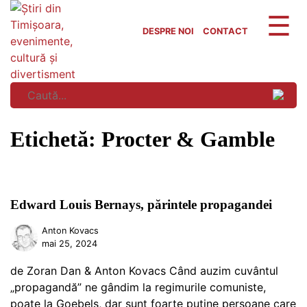
Skip
to
DESPRE NOI
CONTACT
content
Etichetă:
Procter & Gamble
Edward Louis Bernays, părintele propagandei
Anton Kovacs
mai 25, 2024
de Zoran Dan & Anton Kovacs Când auzim cuvântul
„propagandă” ne gândim la regimurile comuniste,
poate la Goebels, dar sunt foarte puține persoane care