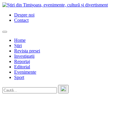
Skip
to
Despre noi
content
Contact
Home
Știri
Revista presei
Investigații
Reportaj
Editorial
Evenimente
Sport