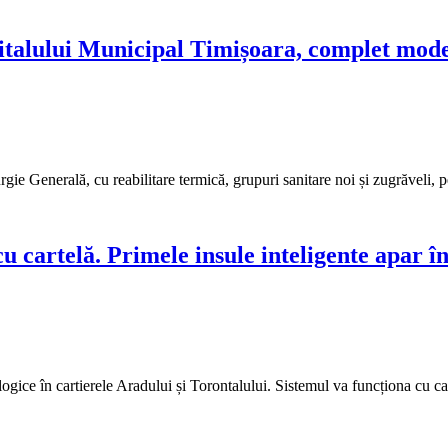
talului Municipal Timișoara, complet moder
ie Generală, cu reabilitare termică, grupuri sanitare noi și zugrăveli, pe
u cartelă. Primele insule inteligente apar î
gice în cartierele Aradului și Torontalului. Sistemul va funcționa cu cart