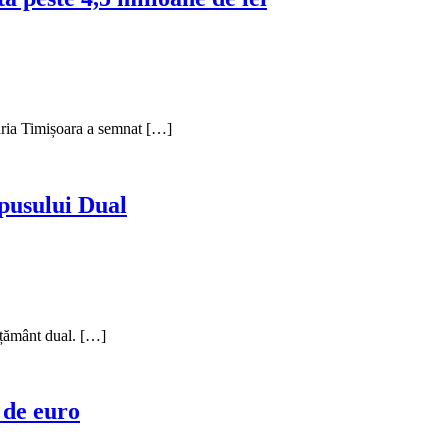
imăria Timișoara a semnat […]
mpusului Dual
ățământ dual. […]
 de euro