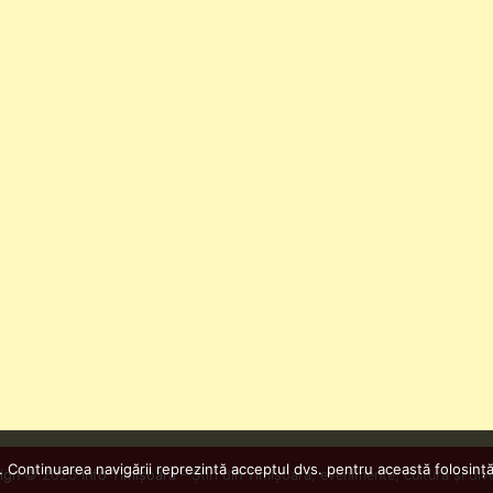
. Continuarea navigării reprezintă acceptul dvs. pentru această folosință
ign
© 2026
Info Timișoara
- Știri din Timișoara, evenimente, cultură și div