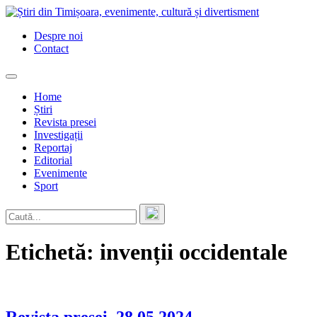
Skip
to
Despre noi
content
Contact
Home
Știri
Revista presei
Investigații
Reportaj
Editorial
Evenimente
Sport
Etichetă:
invenții occidentale
Revista presei–28.05.2024