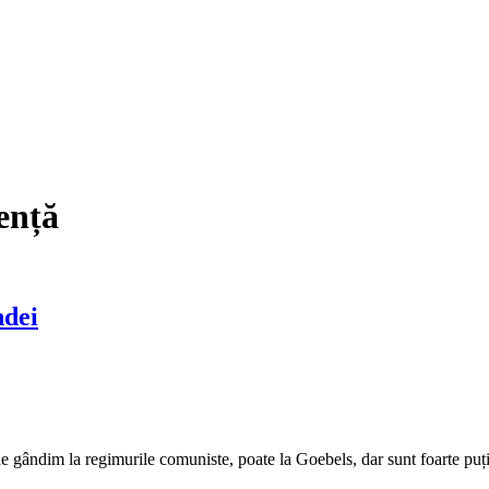
ență
ndei
ndim la regimurile comuniste, poate la Goebels, dar sunt foarte puț