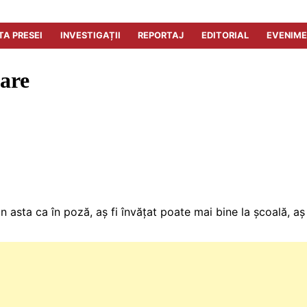
TA PRESEI
INVESTIGAȚII
REPORTAJ
EDITORIAL
EVENIM
lare
 asta ca în poză, aș fi învățat poate mai bine la școală, aș 