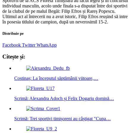
Sportivii de la ACS Floreta Timișoara au făcut legea și în concursul
individual masculin, acolo unde finala s-a disputat între doi sportivi
de la clubul de pe malul Begăi: Filip Efros și Rareș Popescu.
Ultimul act al întrecerii nu a avut istoric, Filip Efros reușind să intre
în posesia titlului de campion, după un neverosimil 15-2.
Distribuie pe
Facebook
Twitter
WhatsApp
Citește și:
Costinaș: La începutul săptămânii viitoare,…
Scrimă: Alexandra Adoch și Felix Dogariu domină…
Scrimă: Trei sportivi timișoreni au câștigat "Cupa…