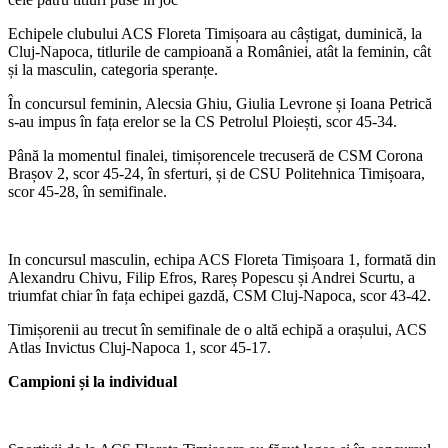
Echipele clubului ACS Floreta Timișoara au câștigat, duminică, la
Cluj-Napoca, titlurile de campioană a României, atât la feminin, cât
și la masculin, categoria speranțe.
În concursul feminin, Alecsia Ghiu, Giulia Levrone și Ioana Petrică
s-au impus în fața erelor se la CS Petrolul Ploiești, scor 45-34.
Până la momentul finalei, timișorencele trecuseră de CSM Corona
Brașov 2, scor 45-24, în sferturi, și de CSU Politehnica Timișoara,
scor 45-28, în semifinale.
In concursul masculin, echipa ACS Floreta Timișoara 1, formată din
Alexandru Chivu, Filip Efros, Rareș Popescu și Andrei Scurtu, a
triumfat chiar în fața echipei gazdă, CSM Cluj-Napoca, scor 43-42.
Timișorenii au trecut în semifinale de o altă echipă a orașului, ACS
Atlas Invictus Cluj-Napoca 1, scor 45-17.
Campioni și la individual