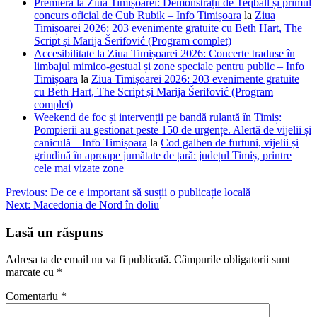
Premieră la Ziua Timișoarei: Demonstrații de Teqball și primul
concurs oficial de Cub Rubik – Info Timișoara
la
Ziua
Timișoarei 2026: 203 evenimente gratuite cu Beth Hart, The
Script și Marija Šerifović (Program complet)
Accesibilitate la Ziua Timișoarei 2026: Concerte traduse în
limbajul mimico-gestual și zone speciale pentru public – Info
Timișoara
la
Ziua Timișoarei 2026: 203 evenimente gratuite
cu Beth Hart, The Script și Marija Šerifović (Program
complet)
Weekend de foc și intervenții pe bandă rulantă în Timiș:
Pompierii au gestionat peste 150 de urgențe. Alertă de vijelii și
caniculă – Info Timișoara
la
Cod galben de furtuni, vijelii și
grindină în aproape jumătate de țară: județul Timiș, printre
cele mai vizate zone
Navigare
Previous:
De ce e important să susții o publicație locală
Next:
Macedonia de Nord în doliu
în
articole
Lasă un răspuns
Adresa ta de email nu va fi publicată.
Câmpurile obligatorii sunt
marcate cu
*
Comentariu
*