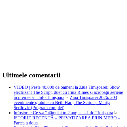
Ultimele comentarii
VIDEO | Peste 40.000 de oameni la Ziua Timișoarei: Show
electrizant The Script, duet cu Irina Rimes și acrobații aeriene
în premieră – Info Timișoara
la
Ziua Timișoarei 2026: 203
evenimente gratuite cu Beth Hart, The Script și Marija
Šerifović (Program complet)
Infostoria: Ce s-a întâmplat în 2 august – Info Timișoara
la
ISTORIE RECENTĂ – PRIVATIZAREA PRIN MEBO –
Partea a doua