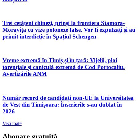
Trei cetățeni chinezi, prinși la frontiera Stamora-
Moravița cu vize poloneze false. Vor fi expulzați și au
primit interdicție în Spațiul Schengen
Vreme extremă în Timiș și în țară: Vijelii, ploi
torențiale și caniculă extremă de Cod Portocaliu.
Avertizările ANM
Număr record de candidați non-UE la Universitatea
de Vest din Timișoara: Înscrierile s-au dublat în
2026
Vezi toate
Abonare gratuită