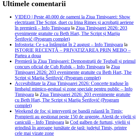
Ultimele comentarii
VIDEO | Peste 40.000 de oameni la Ziua Timișoarei: Show
electrizant The Script, duet cu Irina Rimes și acrobații aeriene
în premieră – Info Timișoara
la
Ziua Timișoarei 2026: 203
evenimente gratuite cu Beth Hart, The Script și Marija
Šerifović (Program complet)
Infostoria: Ce s-a întâmplat în 2 august – Info Timișoara
la
ISTORIE RECENTĂ – PRIVATIZAREA PRIN MEBO –
Partea a doua
Premieră la Ziua Timișoarei: Demonstrații de Teqball și primul
concurs oficial de Cub Rubik – Info Timișoara
la
Ziua
Timișoarei 2026: 203 evenimente gratuite cu Beth Hart, The
Script și Marija Šerifović (Program complet)
Accesibilitate la Ziua Timișoarei 2026: Concerte traduse în
limbajul mimico-gestual și zone speciale pentru public – Info
Timișoara
la
Ziua Timișoarei 2026: 203 evenimente gratuite
cu Beth Hart, The Script și Marija Šerifović (Program
complet)
Weekend de foc și intervenții pe bandă rulantă în Timiș:
Pompierii au gestionat peste 150 de urgențe. Alertă de vijelii și
caniculă – Info Timișoara
la
Cod galben de furtuni, vijelii și
grindină în aproape jumătate de țară: județul Timiș, printre
cele mai vizate zone