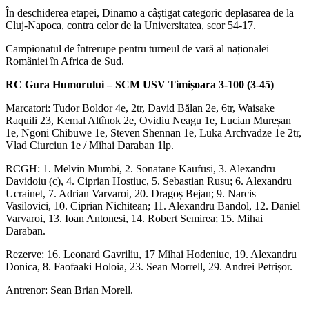
În deschiderea etapei, Dinamo a câștigat categoric deplasarea de la
Cluj-Napoca, contra celor de la Universitatea, scor 54-17.
Campionatul de întrerupe pentru turneul de vară al naționalei
României în Africa de Sud.
RC Gura Humorului – SCM USV Timișoara 3-100 (3-45)
Marcatori: Tudor Boldor 4e, 2tr, David Bălan 2e, 6tr, Waisake
Raquili 23, Kemal Altînok 2e, Ovidiu Neagu 1e, Lucian Mureșan
1e, Ngoni Chibuwe 1e, Steven Shennan 1e, Luka Archvadze 1e 2tr,
Vlad Ciurciun 1e / Mihai Daraban 1lp.
RCGH: 1. Melvin Mumbi, 2. Sonatane Kaufusi, 3. Alexandru
Davidoiu (c), 4. Ciprian Hostiuc, 5. Sebastian Rusu; 6. Alexandru
Ucrainet, 7. Adrian Varvaroi, 20. Dragoș Bejan; 9. Narcis
Vasilovici, 10. Ciprian Nichitean; 11. Alexandru Bandol, 12. Daniel
Varvaroi, 13. Ioan Antonesi, 14. Robert Semirea; 15. Mihai
Daraban.
Rezerve: 16. Leonard Gavriliu, 17 Mihai Hodeniuc, 19. Alexandru
Donica, 8. Faofaaki Holoia, 23. Sean Morrell, 29. Andrei Petrișor.
Antrenor: Sean Brian Morell.