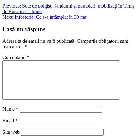
Navigare
Previous:
Sute de polițiști, jandarmi și pompieri, mobilizați în Timiș
de Rusalii și 1 Iunie
în
Next:
Infostoria: Ce s-a întâmplat în 30 mai
articole
Lasă un răspuns
Adresa ta de email nu va fi publicată.
Câmpurile obligatorii sunt
marcate cu
*
Comentariu
*
Nume
*
Email
*
Site web