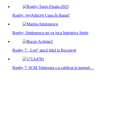
Rugby: (re)Aduceți Cupa în Banat!
Rugby: Simionescu nu va juca împotriva Stelei
Rugby 7: „Leii” atacă titlul la București
Rugby 7: SCM Timișoara s-a calificat la turneul…