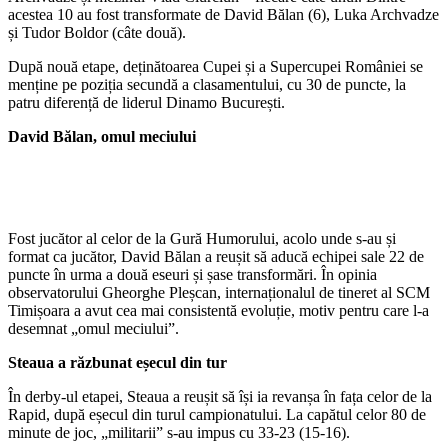
acestea 10 au fost transformate de David Bălan (6), Luka Archvadze
și Tudor Boldor (câte două).
După nouă etape, deținătoarea Cupei și a Supercupei României se
menține pe poziția secundă a clasamentului, cu 30 de puncte, la
patru diferență de liderul Dinamo București.
David Bălan, omul meciului
Fost jucător al celor de la Gură Humorului, acolo unde s-au și
format ca jucător, David Bălan a reușit să aducă echipei sale 22 de
puncte în urma a două eseuri și șase transformări. În opinia
observatorului Gheorghe Pleșcan, internaționalul de tineret al SCM
Timișoara a avut cea mai consistentă evoluție, motiv pentru care l-a
desemnat „omul meciului”.
Steaua a răzbunat eșecul din tur
În derby-ul etapei, Steaua a reușit să își ia revanșa în fața celor de la
Rapid, după eșecul din turul campionatului. La capătul celor 80 de
minute de joc, „militarii” s-au impus cu 33-23 (15-16).