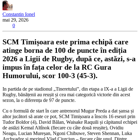
Constantin Ionel
mai 29, 2026
0
SCM Timișoara este prima echipă care
atinge borna de 100 de puncte în ediția
2026 a Ligii de Rugby, după ce, astăzi, s-a
impus în fața celor de la RC Gura
Humorului, scor 100-3 (45-3).
In partida de pe stadionul „Tineretului”, din etapa a IX-a a Ligii de
Rugby, bănățenii au reușit și cea mai categorică victorie din acest
sezon, la o diferența de 97 de puncte.
Cu o formulă de start în care antrenorul Mugur Preda a dat șansa și
altor jucători să arate ce pot, SCM Timișoara a înscris 16 eseuri prin
Tudor Boldor (4), David Bălan, Waisake Raquili și căpitanul echipei
de astăzi Kemal Altînok (fiecare cu câte două reușite), Ovidiu
Neagu, Lucian Mureșan, Ngoni Chibuwe, Steven Shennan, Luka
Archvadze și mezinul Vlad Ciurciun – fiecare câte unul. Dintre