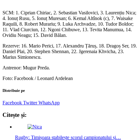
SCM: 1. Ciprian Chiriac, 2. Sebastian Vasilovici, 3. Laurențiu Nica;
4. Ionuț Rusu, 5. Ionuț Muresan; 6. Kemal Altînok (c), 7. Waisake
Raquili, 8. Robert Murariu; 9. Luka Archvadze, 10. Tudor Boldor;
11. Vlad Ciurciun, 12. Ngoni Chibuwe, 13. Tevita Manumua, 14.
Ovidiu Neagu; 15. David Bălan.
Rezerve: 16. Mario Perici, 17. Alexandru Țăruș, 18. Dragoș Ser, 19.
Daniel Plai, 20. Stephen Shennan, 22. Jgerenaia Khvicha, 23.
Marius Simionescu.
Antrenor: Mugur Preda.
Foto: Facebook / Leonard Ardelean
Distribuie pe
Facebook
Twitter
WhatsApp
Citește și:
Rugby: Timișoara stabilește scorul campionatului și…