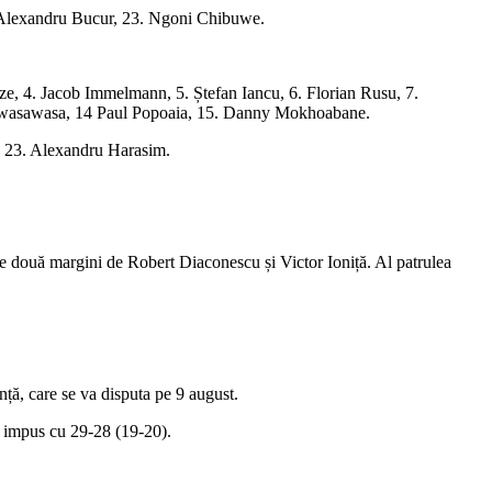
. Alexandru Bucur, 23. Ngoni Chibuwe.
e, 4. Jacob Immelmann, 5. Ștefan Iancu, 6. Florian Rusu, 7.
unawasawasa, 14 Paul Popoaia, 15. Danny Mokhoabane.
z, 23. Alexandru Harasim.
le două margini de Robert Diaconescu și Victor Ioniță. Al patrulea
ță, care se va disputa pe 9 august.
a impus cu 29-28 (19-20).