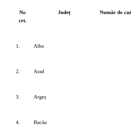
Nr.
Județ
Număr de cazu
crt.
1.
Alba
2.
Arad
3.
Argeș
4.
Bacău