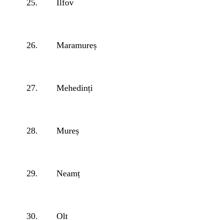
25.
Ilfov
26.
Maramureș
27.
Mehedinți
28.
Mureș
29.
Neamț
30.
Olt