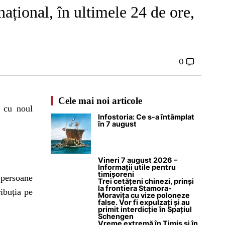
onal, în ultimele 24 de ore,
0
Cele mai noi articole
e cu noul
Infostoria: Ce s-a întâmplat
în 7 august
Vineri 7 august 2026 –
Informații utile pentru
timișoreni
 persoane
Trei cetățeni chinezi, prinși
la frontiera Stamora-
ibuția pe
Moravița cu vize poloneze
false. Vor fi expulzați și au
primit interdicție în Spațiul
Schengen
Vreme extremă în Timiș și în