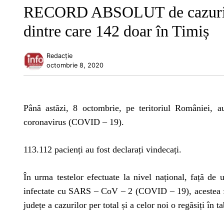
RECORD ABSOLUT de cazuri noi
dintre care 142 doar în Timiș
Redacție
octombrie 8, 2020
Până astăzi, 8 octombrie, pe teritoriul României, 
coronavirus (COVID – 19).
113.112 pacienți au fost declarați vindecați.
În urma testelor efectuate la nivel național, față de 
infectate cu SARS – CoV – 2 (COVID – 19), acestea fii
județe a cazurilor per total și a celor noi o regăsiți în t