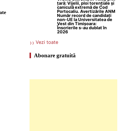
țară: Vijelii, ploi torențiale și
caniculă extremă de Cod
Portocaliu. Avertizările ANM
ate
Număr record de candidați
non-UE la Universitatea de
Vest din Timișoara:
Înscrierile s-au dublat în
2026
Vezi toate
Abonare gratuită