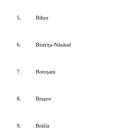
5.
Bihor
6.
Bistrița-Năsăud
7.
Botoșani
8.
Brașov
9.
Brăila