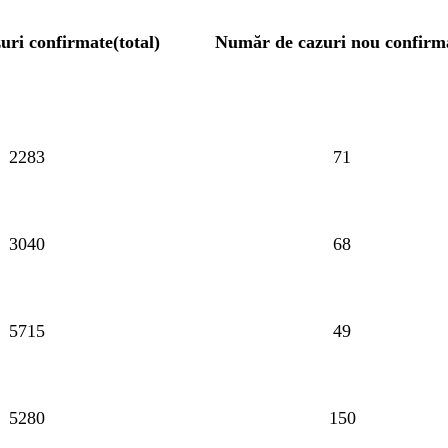
ri confirmate(total)
Număr de cazuri nou confirm
2283
71
3040
68
5715
49
5280
150