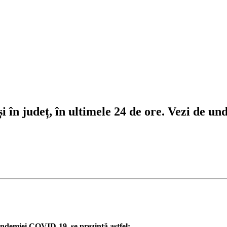
în județ, în ultimele 24 de ore. Vezi de unde
pandemiei COVID-19, se prezintă astfel: