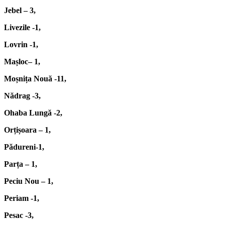
Jebel – 3,
Livezile -1,
Lovrin -1,
Mașloc– 1,
Moșnița Nouă -11,
Nădrag -3,
Ohaba Lungă -2,
Orțișoara – 1,
Pădureni-1,
Parța – 1,
Peciu Nou – 1,
Periam -1,
Pesac -3,