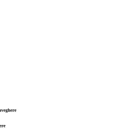
veghere
ere