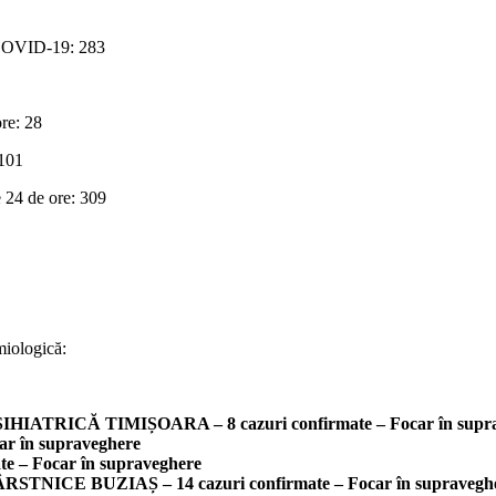
e COVID-19: 283
re: 28
 101
e 24 de ore: 309
miologică:
ICĂ TIMIȘOARA – 8 cazuri confirmate – Focar în supra
 în supraveghere
– Focar în supraveghere
E BUZIAȘ – 14 cazuri confirmate – Focar în supravegh