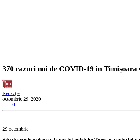
370 cazuri noi de COVID-19 în Timișoara și 
Redacție
octombrie 29, 2020
0
29 octombrie
Situația epidemiologică, la nivelul județului Timiș, în contextul 