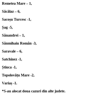
Remetea Mare – 1,
Săcălaz – 6,
Sacoșu Turcesc -1,
Șag -5,
Sânandrei – 1,
Sânmihaiu Român -3,
Saravale – 6,
Satchinez -1,
Știuca -1,
Topolovățu Mare -2,
Variaș -1.
*S-au alocat doua cazuri din alte judete.