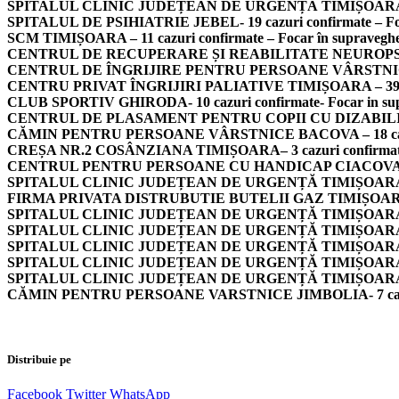
SPITALUL CLINIC JUDEȚEAN DE URGENȚĂ TIMIȘOARA – 19 c
SPITALUL DE PSIHIATRIE JEBEL- 19 cazuri confirmate – Foc
SCM TIMIȘOARA – 11 cazuri confirmate – Focar în supravegh
CENTRUL DE RECUPERARE ȘI REABILITATE NEUROPSIHIATR
CENTRUL DE ÎNGRIJIRE PENTRU PERSOANE VÂRSTNICE BACO
CENTRU PRIVAT ÎNGRIJIRI PALIATIVE TIMIȘOARA – 39 cazu
CLUB SPORTIV GHIRODA- 10 cazuri confirmate- Focar in su
CENTRUL DE PLASAMENT PENTRU COPII CU DIZABILITĂȚI R
CĂMIN PENTRU PERSOANE VÂRSTNICE BACOVA – 18 cazuri c
CREȘA NR.2 COSÂNZIANA TIMIȘOARA– 3 cazuri confirmate –
CENTRUL PENTRU PERSOANE CU HANDICAP CIACOVA– 9 cazu
SPITALUL CLINIC JUDEȚEAN DE URGENȚĂ TIMIȘOARA –SECT
FIRMA PRIVATA DISTRUBUTIE BUTELII GAZ TIMIȘOARA – 5 c
SPITALUL CLINIC JUDEȚEAN DE URGENȚĂ TIMIȘOARA –SECTI
SPITALUL CLINIC JUDEȚEAN DE URGENȚĂ TIMIȘOARA –SECT
SPITALUL CLINIC JUDEȚEAN DE URGENȚĂ TIMIȘOARA–SECT
SPITALUL CLINIC JUDEȚEAN DE URGENȚĂ TIMIȘOARA –SECT
SPITALUL CLINIC JUDEȚEAN DE URGENȚĂ TIMIȘOARA –LA
CĂMIN PENTRU PERSOANE VARSTNICE JIMBOLIA- 7 cazuri c
Distribuie pe
Facebook
Twitter
WhatsApp