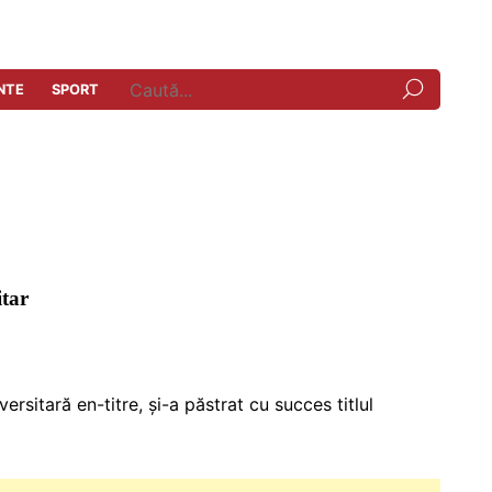
NTE
SPORT
itar
sitară en-titre, și-a păstrat cu succes titlul