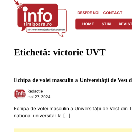
Skip
to
DESPRE NOI
CONTACT
content
HOME
ȘTIRI
REVIST
Etichetă:
victorie UVT
Echipa de volei masculin a Universității de Vest
Redacție
mai 27, 2024
Echipa de volei masculin a Universității de Vest din 
național universitar la […]