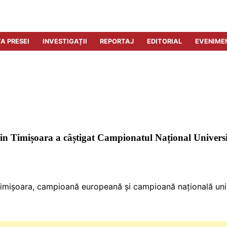
A PRESEI
INVESTIGAȚII
REPORTAJ
EDITORIAL
EVENIME
 din Timișoara a câștigat Campionatul Național Univers
Timișoara, campioană europeană și campioană națională univer