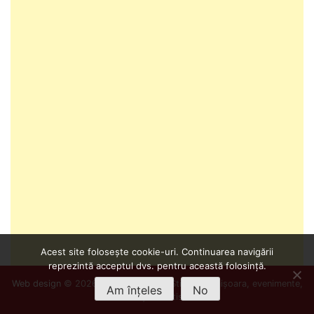
Acest site folosește cookie-uri. Continuarea navigării
reprezintă acceptul dvs. pentru această folosință.
Web design
© 2026
Info Timișoara
- Știri din Timișoara, evenimente,
Am înțeles
No
cultură și divertisment