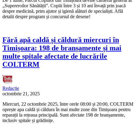
De 1 iunie, Parcul Copiilor din Timișoara devine cartierul general al
„Supereroilor Sănătății”. Copiii între 3 și 10 ani învață prin joacă
despre medicină, prim ajutor și igienă alături de specialiști. Află
detalii despre program și concursul de desene!
Fără apă caldă și căldură miercuri în
Timișoara: 198 de branșamente și mai
multe spitale afectate de lucrările
COLTERM
Redacție
octombrie 21, 2025
Miercuri, 22 octombrie 2025, între orele 08:00 și 20:00, COLTERM
oprește apa caldă și căldura în mai multe zone din Timișoara pentru
reparații la rețeaua principală. Sunt afectate 198 de branșamente,
inclusiv spitale și grădinițe.