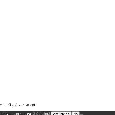
cultură și divertisment
ul dvs. pentru această folosință.
Am înțeles
No