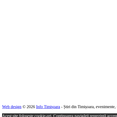
Web design
© 2026
Info Timișoara
- Știri din Timișoara, evenimente, 
Acest site folosește cookie-uri. Continuarea navigării reprezintă accept