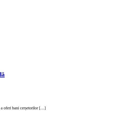
dă
e a oferi bani cerșetorilor […]