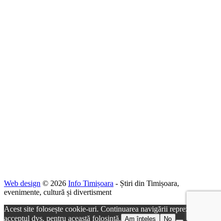
Web design
© 2026
Info Timișoara
- Știri din Timișoara,
evenimente, cultură și divertisment
Acest site folosește cookie-uri. Continuarea navigării reprezintă
acceptul dvs. pentru această folosință.
Am înțeles
No