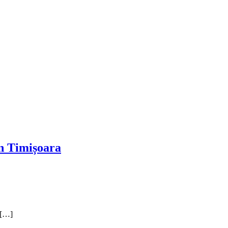
in Timișoara
a […]