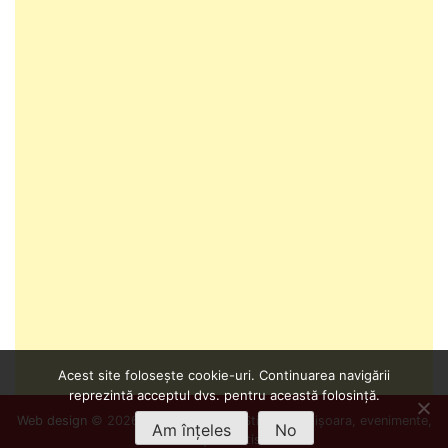
Acest site folosește cookie-uri. Continuarea navigării
reprezintă acceptul dvs. pentru această folosință.
Web design
© 2026
Info Timișoara
- Știri din Timișoara, evenimente,
Am înțeles
No
cultură și divertisment