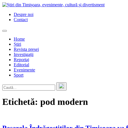
Skip
to
Despre noi
content
Contact
Home
Știri
Revista presei
Investigații
Reportaj
Editorial
Evenimente
Sport
Etichetă:
pod modern
Pasarela Îndrăgostiților din Timișoara va