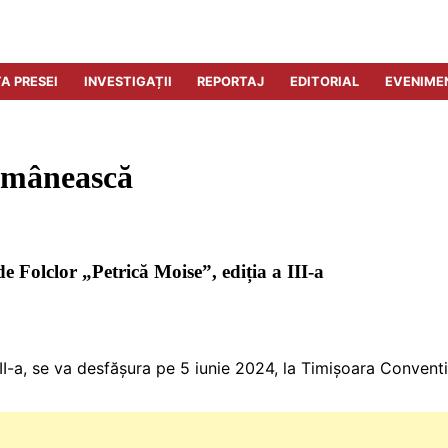
A PRESEI
INVESTIGAȚII
REPORTAJ
EDITORIAL
EVENIME
omânească
de Folclor „Petrică Moise”, ediția a III-a
a III-a, se va desfășura pe 5 iunie 2024, la Timișoara Conven