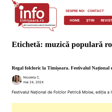
Skip
to
DESPRE NOI
CONTACT
content
HOME
ȘTIRI
REVIST
Etichetă:
muzică populară r
Regal folcloric la Timișoara. Festivalul Național 
Nicoleta C.
mai 24, 2024
Festivalul Național de Folclor Petrică Moise, ediția 