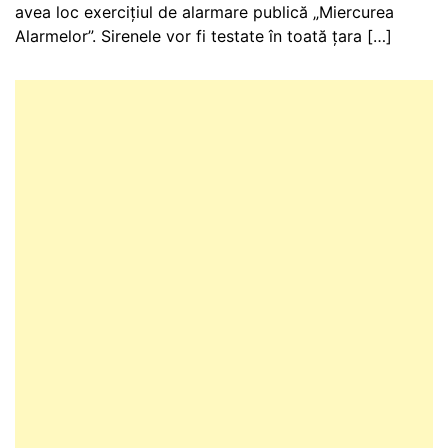
avea loc exercițiul de alarmare publică „Miercurea
Alarmelor”. Sirenele vor fi testate în toată țara […]