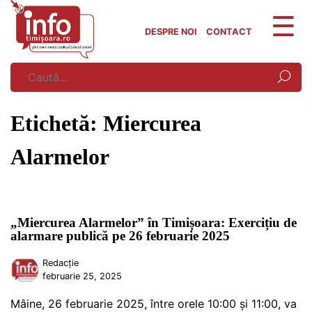
Skip
to
DESPRE NOI
CONTACT
content
Etichetă:
Miercurea
Alarmelor
„Miercurea Alarmelor” în Timișoara: Exercițiu de
alarmare publică pe 26 februarie 2025
Redacție
februarie 25, 2025
Mâine, 26 februarie 2025, între orele 10:00 și 11:00, va