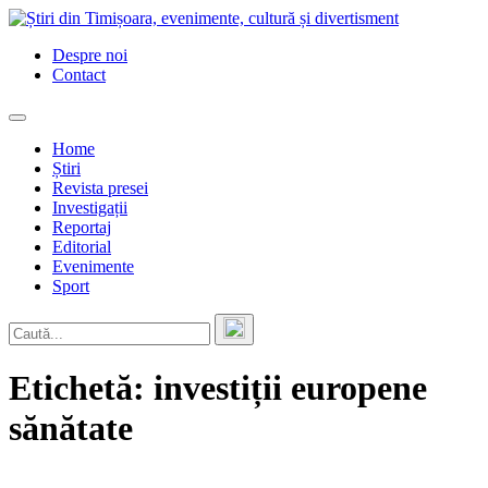
Skip
to
Despre noi
content
Contact
Home
Știri
Revista presei
Investigații
Reportaj
Editorial
Evenimente
Sport
Etichetă:
investiții europene
sănătate