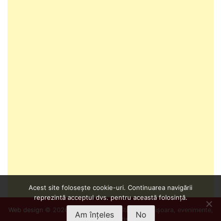
Acest site folosește cookie-uri. Continuarea navigării
reprezintă acceptul dvs. pentru această folosință.
Web design
© 2026
Info Timișoara
- Știri din Timișoara, evenimente,
Am înțeles
No
cultură și divertisment