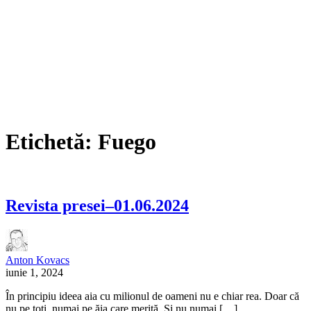
Etichetă:
Fuego
Revista presei–01.06.2024
Anton Kovacs
iunie 1, 2024
În principiu ideea aia cu milionul de oameni nu e chiar rea. Doar că
nu pe toți, numai pe ăia care merită. Și nu numai […]