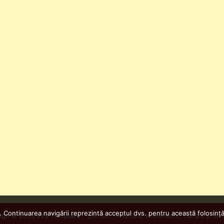
. Continuarea navigării reprezintă acceptul dvs. pentru această folosință
ign
© 2026
Info Timișoara
- Știri din Timișoara, evenimente, cultură și div