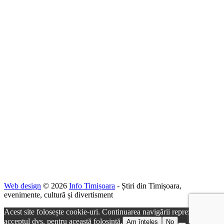
Web design
© 2026
Info Timișoara
- Știri din Timișoara,
evenimente, cultură și divertisment
Acest site folosește cookie-uri. Continuarea navigării reprezintă
acceptul dvs. pentru această folosință.
Am înțeles
No