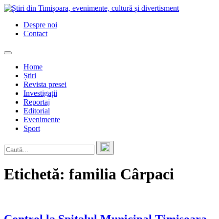
Skip
to
Despre noi
content
Contact
Home
Știri
Revista presei
Investigații
Reportaj
Editorial
Evenimente
Sport
Etichetă:
familia Cârpaci
Control la Spitalul Municipal Timișoara