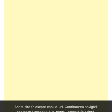
Acest site folosește cookie-uri. Continuarea navigării
reprezintă acceptul dvs. pentru această folosință.